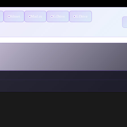
Sibnet
Mail.ru
G.Drive
G.Drive