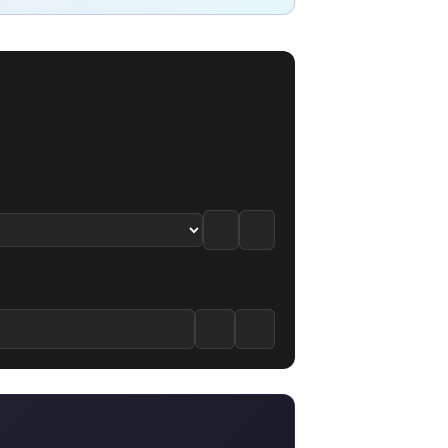
le
. Bölüm izle
o-hen 11. Bölüm izle
8.2
·
8.1
/10