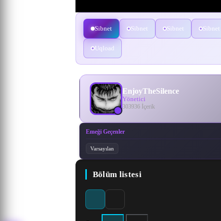
Sibnet
Sibnet
Sibnet
Sibnet
Uqload
EnjoyTheSilence
Yönetici
303936 İçerik
Emeği Geçenler
Varsayılan
Bölüm listesi