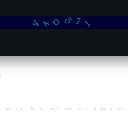
5
4
1
8
0
7
adir. Tum icerikler baglantisiz ucuncu taraflar tarafindan saglanmakt