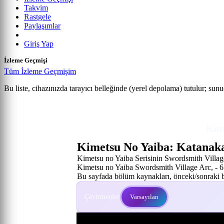
Takvim
Rastgele
Paylaşımlar
Giriş Yap
İzleme Geçmişi
Tüm İzleme Geçmişim
Kimetsu no Yaiba: Katanakaji no Sato-hen
Bu liste, cihazınızda tarayıcı belleğinde (yerel depolama) tutulur; sun
Anime izle
Kimetsu No Yaiba: Katanakaji No Sato-Hen 
6. Bölüm
Kim
Kimetsu No Yaiba: Katanaka
Kimetsu no Yaiba Serisinin Swordsmith Village
Kimetsu no Yaiba Swordsmith Village Arc, - 
Bu sayfada bölüm kaynakları, önceki/sonraki bö
Çevirmenler:
Varsayılan