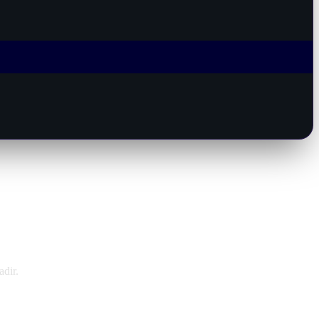
adir.