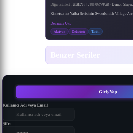
Diğer isimleri :
鬼滅の刃 刀鍛冶の里編 · Demon Slayer: Kimet
Kimetsu no Yaiba Serisinin Swordsmith Village Arc 
Devamını Oku
Aksiyon
Doğaüstü
Tarihi
Benzer Seriler
ONE PIECE
Wushen Zhuzai
Xian Ni
Wanmei Shijie
Naruto: Shippuuden
Meitantei Conan
Battle Through The Heavens 5. Sezon
Ling Jian Zun 4th Season
1161
643
203
145
267
500
536
900
DONGHUA
DONGHUA
DONGHUA
DONGHUA
DONGHUA
ANIME
ANIME
ANIME
Naruto: Shippuuden
Battle Through The
Ling Jian Zun 4th
Meitantei Conan
Wushen Zhuzai
Wanmei Shijie
ONE PIECE
Xian Ni
Heavens 5. Sezon
Season
Korsan Kral Gold Roger, bu
Köylerin güç ve bölge elde
Başlangıçta askeri alandaki
17 yaşında, henüz liseye
Er Gen'in aynı isimli
Naruto Uzumaki,
dünyadaki herşeyi elde eder
etmek için savaştığı eşsiz bir
Konohagakure yani Gizli
gitmesine rağmen birçok
romanından uyarlanan
en büyük dahi olan
Ling Jian Zun animesinin 4.
Doupo Cangqiong serisinin
Giriş Yap
Yaprak Köyü’nden ayrılarak
dünyada doğan ana karakter
"Ölümsüz İsyan", kırsal
ve idam edilirken, tüm
olayı çözmüş genç bir
kahraman Qin Chen,
sezonudur.
5. sezonu.
dedektif olan Shinichi Kudo,
kesimde yaşayan sıradan bir
Shi Hao, en kötü koşullarda
daha da güçlenme arzusunu
servetinin Grand Line’da
insanlar tarafından
0.0 / 10
6.6
7.3
·
kız arkadaşıyla gittiği parkta,
doğan göklerin kutsadığı bir
çocuk olan, yüreğinden
olduğunu, onu arayıp
körükleyen olayların
anakaranın yasak
bulmaları gerektiğini söyler.
ardından yoğun bir eğitime
etkilenen ve ölümsüzlere
yetenek. Ancak klanının
şüpheli birilerini takip
topraklarındaki ölüm
Kullanıcı Adı veya Email
203 Bölüm
536 Bölüm
karşı antrenman yapan Wang
ederken siyahlar giymiş bir
başlamasının üzerinden iki
gizemli bir geçmişi vardır.
Bu olaydan sonra herkes
kanyonuna düşmek için
Ayağa kalkması ve ulaşması
komplo kurdu. Kaçınılmaz
Grand Line’a gider. Ancak
Lin'in hikâyesini anlatıyor.
adam tarafından bayıltılır.
buçuk yıl geçmiştir. Bu
8.7
6.9
8.2
7.3
8.2
8.1
8.7
7.6
8.5
7.9
8.3
8.2
·
·
·
·
·
·
olarak ölmüş olan Qin Chen,
süreçte, seçkin kaçak ninja
Bulundukları mekân siyah
Grand Line’a girmek çok
gereken yeteneğe sahip
Sadece ölümsüzlüğü
zor, Grand Line’da canlı ka
grubundan oluşan gizemli
beklenmedik bir şekilde
aramakla kalmadı, aynı
giyinmiş adamın s
olabilmesi.
Şifre
1161 Bölüm
643 Bölüm
145 Bölüm
267 Bölüm
500 Bölüm
900 Bölüm
gizemli antik kılıcın gücünü
zamanda arkası
Akatsuki ö
tet