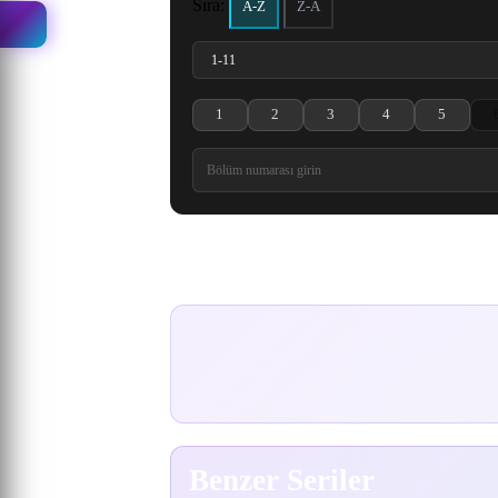
Sıra:
A-Z
Z-A
1
2
3
4
5
Kimetsu no Yaiba: Katanakaji no Sato-hen 1. 
Kimetsu no Yaiba: Katanakaji no Sat
Kimetsu no Yaiba: Katanaka
Kimetsu no Yaiba:
Kimetsu n
Yorumlar
Benzer Seriler