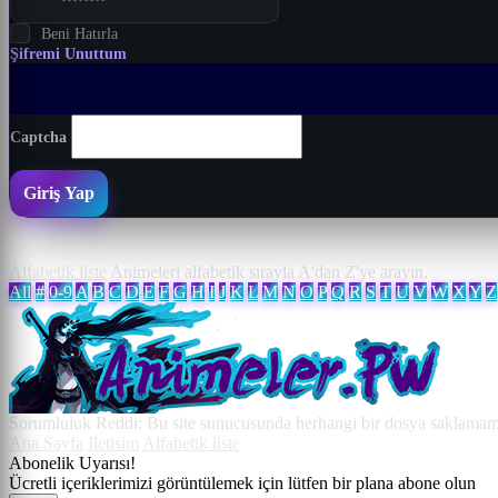
Beni Hatırla
Şifremi Unuttum
Captcha
Giriş Yap
Alfabetik liste
Animeleri alfabetik sırayla A'dan Z'ye arayın.
All
#
0-9
A
B
C
D
E
F
G
H
I
J
K
L
M
N
O
P
Q
R
S
T
U
V
W
X
Y
Z
Sorumluluk Reddi: Bu site sunucusunda herhangi bir dosya saklamamakt
Ana Sayfa
Iletisim
Alfabetik liste
Abonelik Uyarısı!
Ücretli içeriklerimizi görüntülemek için lütfen bir plana abone olun