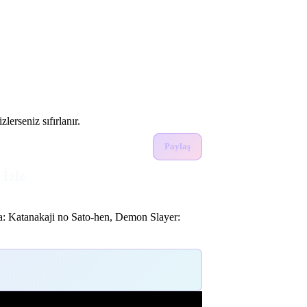
lerseniz sıfırlanır.
Paylaş
İzle
ba: Katanakaji no Sato-hen, Demon Slayer: