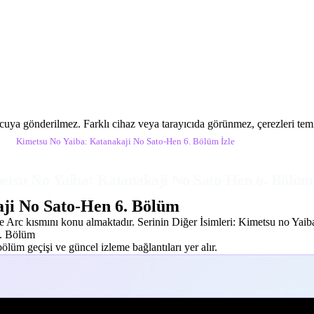
ucuya gönderilmez. Farklı cihaz veya tarayıcıda görünmez, çerezleri temiz
İzle
Kimetsu No Yaiba: Katanakaji No Sato-Hen 6. Bölüm İzle
etsu No Yaiba: Katanakaji No Sato-Hen 6. Bölüm 
ji No Sato-Hen 6. Bölüm
 Arc kısmını konu almaktadır. Serinin Diğer İsimleri: Kimetsu no Yai
6. Bölüm
lüm geçişi ve güncel izleme bağlantıları yer alır.