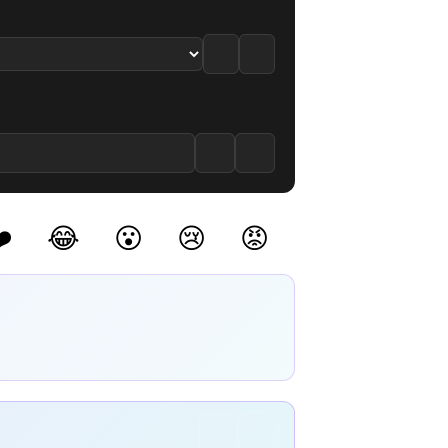
le
. Bölüm izle
o-hen 11. Bölüm izle
️
😂
😮
😢
😡
(0)
(0)
(0)
(0)
(0)