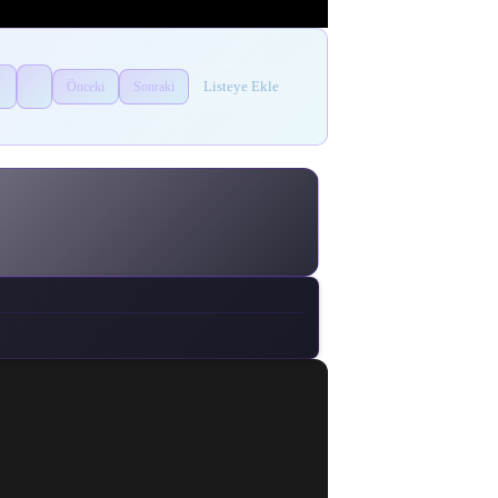
Listeye Ekle
Önceki
Sonraki