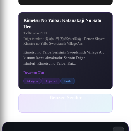
8.2
·
8.1
/10
Kimetsu No Yaiba: Katanakaji No Sato-
Hen
TV
İlkbahar 2023
Diğer isimleri :
鬼滅の刃 刀鍛冶の里編 · Demon Slayer:
Kimetsu no Yaiba Swordsmith Village Arc
Kimetsu no Yaiba Serisinin Swordsmith Village Arc
kısmını konu almaktadır. Serinin Diğer
İsimleri: Kimetsu no Yaiba: Kat...
Devamını Oku
Aksiyon
Doğaüstü
Tarihi
Benzer Seriler
ONE PIECE
Wushen Zhuzai
Xian Ni
Wanmei Shijie
Naruto: Shippuuden
Ling Jian Zun 4th Season
Meitantei Conan
Battle Through The Heavens 5. Sezon
1161
643
203
145
267
500
536
900
DONGHUA
DONGHUA
DONGHUA
DONGHUA
DONGHUA
ANIME
ANIME
ANIME
Naruto: Shippuuden
Battle Through The
Ling Jian Zun 4th
Meitantei Conan
Wushen Zhuzai
Wanmei Shijie
ONE PIECE
Xian Ni
Heavens 5. Sezon
Season
Korsan Kral Gold Roger, bu
Köylerin güç ve bölge elde
Başlangıçta askeri alandaki
17 yaşında, henüz liseye
Er Gen'in aynı isimli
Naruto Uzumaki,