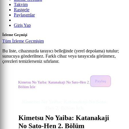
Takvim
Rastgele
Paylaşımlar
Giriş Yap
İzleme Geçmişi
Tüm İzleme Geçmişim
Bu liste, cihazınızda tarayıcı belleğinde (yerel depolama) tutulur;
sunucuya gönderilmez. Farklı cihaz veya tarayıcıda görünmez,
Kimetsu no Yaiba: Katanakaji no Sato-hen
çerezleri temizlerseniz sıfırlanır.
Anime izle
2. Bölüm
Kimetsu No Yaiba: Katanakaji No Sato-Hen
İzle
Paylaş
Kimetsu No Yaiba: Katanakaji No Sato-Hen 2.
Bölüm İzle
Kimetsu No Yaiba: Katanakaji No Sato-
Hen 2. Bölüm İzle
Kimetsu No Yaiba: Katanakaji
No Sato-Hen 2. Bölüm