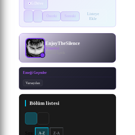
G.Drive
Listeye
Önceki
Sonraki
Ekle
EnjoyTheSilence
Yönetici
303936 İçerik
Emeği Geçenler
Varsayılan
Bölüm listesi
Sıra:
A-Z
Z-A