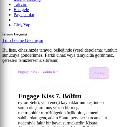
Takvim
Rastgele
Paylaşımlar
Giriş Yap
İzleme Geçmişi
Tüm İzleme Geçmişim
Bu liste, cihazınızda tarayıcı belleğinde (yerel depolama) tutulur;
sunucuya gönderilmez. Farklı cihaz veya tarayıcıda görünmez,
Engage Kiss
çerezleri temizlerseniz sıfırlanır.
Anime izle
Engage Kiss İzle
7. Bölüm
Engage Kiss 7. Bölüm İzle
Paylaş
Engage Kiss 7. Bölüm İzle
Engage Kiss 7. Bölüm
eyron Şehri, yeni enerji kaynaklarının keşfinden
sonra oluşturulmuş yüzen bir mega
metropoldür.rnrnBölgede küçük bir işletmenin
sahibi olan genç adam Shuu, pervasız harcamaları
nedeniyle fakir bir hayat sürmektedir. Kisara,