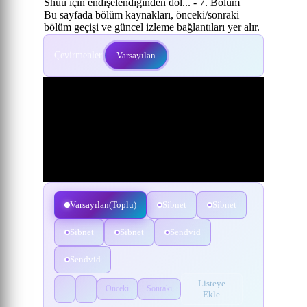
Shuu için endişelendiğinden dol... - 7. Bölüm
Bu sayfada bölüm kaynakları, önceki/sonraki
bölüm geçişi ve güncel izleme bağlantıları yer alır.
Çevirmenler:
Varsayılan
Varsayılan(Toplu)
Sibnet
Sibnet
Sibnet
Sibnet
Sendvid
Sendvid
Listeye
Önceki
Sonraki
Ekle