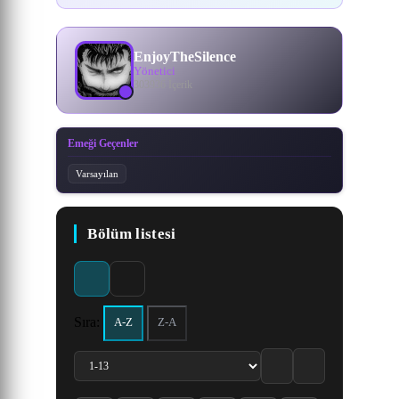
EnjoyTheSilence
Yönetici
303936 İçerik
Emeği Geçenler
Varsayılan
Bölüm listesi
Sıra:
A-Z
Z-A