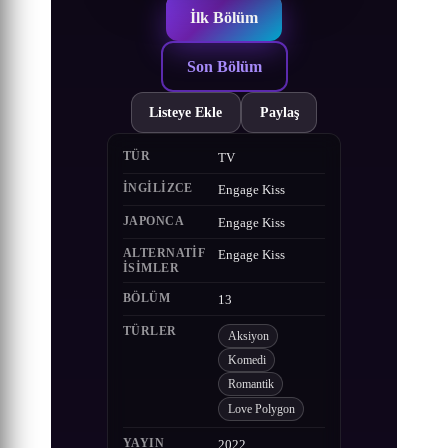
İlk Bölüm
Son Bölüm
Listeye Ekle
Paylaş
TÜR
TV
İNGILIZCE
Engage Kiss
JAPONCA
Engage Kiss
ALTERNATIF
Engage Kiss
ISIMLER
BÖLÜM
13
TÜRLER
Aksiyon
Komedi
Romantik
Love Polygon
YAYIN
2022