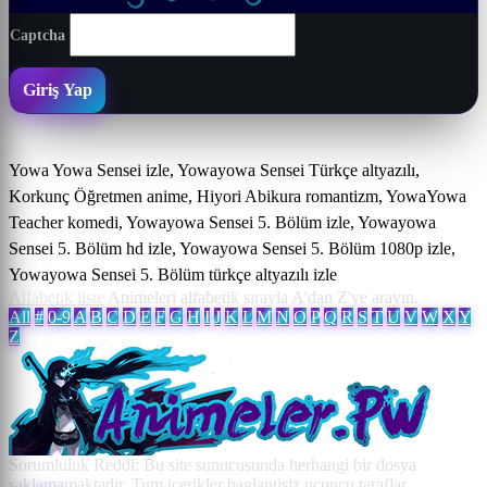
Captcha
Giriş Yap
Yowa Yowa Sensei izle, Yowayowa Sensei Türkçe altyazılı,
Korkunç Öğretmen anime, Hiyori Abikura romantizm, YowaYowa
Teacher komedi, Yowayowa Sensei 5. Bölüm izle, Yowayowa
Sensei 5. Bölüm hd izle, Yowayowa Sensei 5. Bölüm 1080p izle,
Yowayowa Sensei 5. Bölüm türkçe altyazılı izle
Alfabetik liste
Animeleri alfabetik sırayla A'dan Z'ye arayın.
All
#
0-9
A
B
C
D
E
F
G
H
I
J
K
L
M
N
O
P
Q
R
S
T
U
V
W
X
Y
Z
Sorumluluk Reddi: Bu site sunucusunda herhangi bir dosya
saklamamaktadir. Tum icerikler baglantisiz ucuncu taraflar