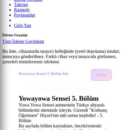
Takvim
Rastgele
Paylaşımlar
Giriş Yap
İzleme Geçmişi
Tüm İzleme Geçmişim
Bu liste, cihazınızda tarayıcı belleğinde (yerel depolama) tutulur;
sunucuya gönderilmez. Farklı cihaz veya tarayıcıda görünmez,
Yowayowa Sensei
çerezleri temizlerseniz sıfırlanır.
Anime izle
Yowayowa Sensei İzle
5. Bölüm
Yowayowa Sensei 5. Bölüm İzle
Paylaş
Yowayowa Sensei 5. Bölüm İzle
Yowayowa Sensei 5. Bölüm
Yowa Yowa Sensei animesinin Türkçe altyazılı
bölümlerini sitemizde izleyin. Gizemli "Korkunç
Öğretmen" Hiyori'nin tatlı sırrını keşfedin! - 5.
Bölüm
Bu sayfada bölüm kaynakları, önceki/sonraki