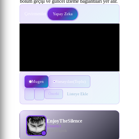
bölüm geçişi ve güncel izleme bağlantıları yer alır.
Çevirmenler:
Yapay Zeka
Mugen
Varsayılan(Toplu)
Listeye Ekle
Önceki
EnjoyTheSilence
Yönetici
303936 İçerik