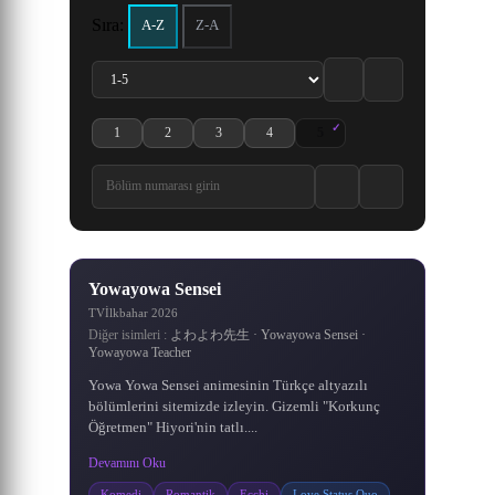
203 Bölüm
536 Bölüm
karşı antrenman yapan Wang
ederken siyahlar giymiş bir
başlamasının üzerinden iki
gizemli bir geçmişi vardır.
Bu olaydan sonra herkes
kanyonuna düşmek için
Sıra:
A-Z
Z-A
Ayağa kalkması ve ulaşması
komplo kurdu. Kaçınılmaz
Grand Line’a gider. Ancak
Lin'in hikâyesini anlatıyor.
adam tarafından bayıltılır.
buçuk yıl geçmiştir. Bu
8.7
6.9
8.2
7.3
8.2
8.1
8.7
7.6
8.5
7.9
8.3
8.2
·
·
·
·
·
·
olarak ölmüş olan Qin Chen,
süreçte, seçkin kaçak ninja
Bulundukları mekân siyah
Grand Line’a girmek çok
gereken yeteneğe sahip
Sadece ölümsüzlüğü
zor, Grand Line’da canlı ka
grubundan oluşan gizemli
beklenmedik bir şekilde
aramakla kalmadı, aynı
giyinmiş adamın s
olabilmesi.
1161 Bölüm
643 Bölüm
145 Bölüm
267 Bölüm
500 Bölüm
900 Bölüm
gizemli antik kılıcın gücünü
zamanda arkası
Akatsuki ö
tet
1
2
3
4
5
Yowayowa Sensei 1. Bölüm izle
Yowayowa Sensei 2. Bölüm izle
Yowayowa Sensei 3. Bölüm izle
Yowayowa Sensei 4. Bölüm izle
Yowayowa Sensei 5. Bölüm izle
6.7
·
6.4
/10
Yowayowa Sensei
TV
İlkbahar 2026
Diğer isimleri :
よわよわ先生 · Yowayowa Sensei ·
Yowayowa Teacher
Yowa Yowa Sensei animesinin Türkçe altyazılı
bölümlerini sitemizde izleyin. Gizemli "Korkunç
Öğretmen" Hiyori'nin tatlı....
Devamını Oku
Komedi
Romantik
Ecchi
Love Status Quo