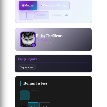
Mugen
Varsayılan(Toplu)
Listeye Ekle
Sonraki
EnjoyTheSilence
Yönetici
303936 İçerik
Emeği Geçenler
Yapay Zeka
Bölüm listesi
Sıra: