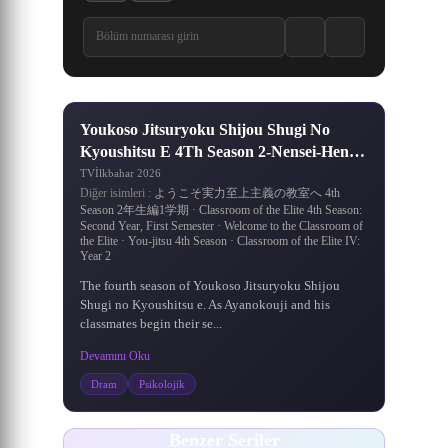
7.9
·
7.8
/10
Youkoso Jitsuryoku Shijou Shugi No
Kyoushitsu E 4Th Season 2-Nensei-Hen
Ichi Gakki
TV
İlkbahar 2026
Diğer isimleri :
ようこそ実力至上主義の教室へ 4th
Season 2年生編1学期 · Classroom of the Elite 4th Season:
Second Year, First Semester · Welcome to the Classroom of
the Elite · You-jitsu 4th Season · Classroom of the Elite IV:
Year 2
The fourth season of Youkoso Jitsuryoku Shijou
Shugi no Kyoushitsu e. As Ayanokouji and his
classmates begin their se...
Devamını Oku
Dram
Psikolojik
Benzer Seriler