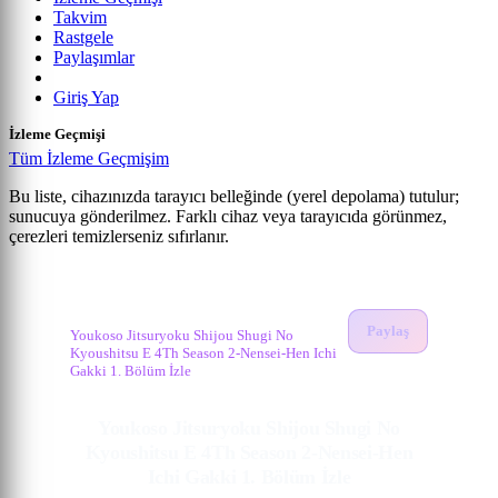
Takvim
Rastgele
Paylaşımlar
Giriş Yap
İzleme Geçmişi
Tüm İzleme Geçmişim
Bu liste, cihazınızda tarayıcı belleğinde (yerel depolama) tutulur;
sunucuya gönderilmez. Farklı cihaz veya tarayıcıda görünmez,
Youkoso Jitsuryoku Shijou Shugi no Kyoushitsu e...
çerezleri temizlerseniz sıfırlanır.
Anime izle
1. Bölüm
Youkoso Jitsuryoku Shijou Shugi No
Kyoushitsu E 4Th Season 2-Nensei-Hen Ichi
Gakki İzle
Paylaş
Youkoso Jitsuryoku Shijou Shugi No
Kyoushitsu E 4Th Season 2-Nensei-Hen Ichi
Gakki 1. Bölüm İzle
Youkoso Jitsuryoku Shijou Shugi No
Kyoushitsu E 4Th Season 2-Nensei-Hen
Ichi Gakki 1. Bölüm İzle