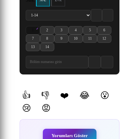
A-Z
Z-A
1
2
3
4
5
6
Youkoso Jitsuryoku Shijou Shugi no Kyoushitsu e 4th Season 2-nen
Youkoso Jitsuryoku Shijou Shugi no Kyoushitsu e 4th Season 
Youkoso Jitsuryoku Shijou Shugi no Kyoushitsu e 4t
Youkoso Jitsuryoku Shijou Shugi no Kyoush
Youkoso Jitsuryoku Shijou Shugi
Youkoso Jitsuryoku Shi
7
8
9
10
11
12
Youkoso Jitsuryoku Shijou Shugi no Kyoushitsu e 4th Season 2-nensei-
Youkoso Jitsuryoku Shijou Shugi no Kyoushitsu e 4th Season 
Youkoso Jitsuryoku Shijou Shugi no Kyoushitsu e 4t
Youkoso Jitsuryoku Shijou Shugi no Kyous
Youkoso Jitsuryoku Shijou Shugi
Youkoso Jitsuryoku Shi
13
14
Youkoso Jitsuryoku Shijou Shugi no Kyoushitsu e 4th Season 2-nensei-
Youkoso Jitsuryoku Shijou Shugi no Kyoushitsu e 4th Season 
Yorumlar
👍
👎
❤️
😂
😮
(0)
(0)
(0)
(0)
(0)
😢
😡
(0)
(0)
Yorumları Göster