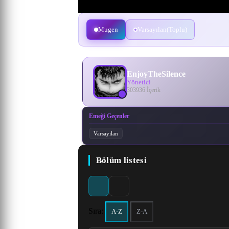
Mugen
Varsayılan(Toplu)
EnjoyTheSilence
Yönetici
303936 İçerik
Emeği Geçenler
Varsayılan
Bölüm listesi
Sıra:
A-Z
Z-A