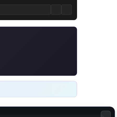
8.5
·
8.2
/10