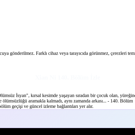
ucuya gönderilmez. Farklı cihaz veya tarayıcıda görünmez, çerezleri temiz
Xian Ni 140. Bölüm İzle
lümsüz İsyan", kırsal kesimde yaşayan sıradan bir çocuk olan, yüreğin
ce ölümsüzlüğü aramakla kalmadı, aynı zamanda arkası... - 140. Bölüm
lüm geçişi ve güncel izleme bağlantıları yer alır.