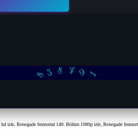
4
1
9
3
8
8
d izle, Renegade Immortal 140. Bölüm 1080p izle, Renegade Immortal 