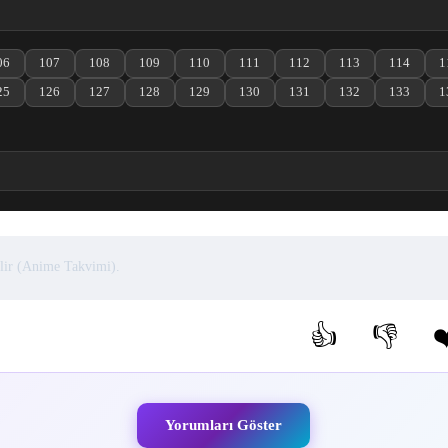
06
107
108
109
110
111
112
113
114
1
m izle
05. Bölüm izle
Xian Ni 106. Bölüm izle
Xian Ni 107. Bölüm izle
Xian Ni 108. Bölüm izle
Xian Ni 109. Bölüm izle
Xian Ni 110. Bölüm izle
Xian Ni 111. Bölüm izle
Xian Ni 112. Bölüm izle
Xian Ni 113. Bölü
Xian Ni 
25
126
127
128
129
130
131
132
133
1
m izle
24. Bölüm izle
Xian Ni 125. Bölüm izle
Xian Ni 126. Bölüm izle
Xian Ni 127. Bölüm izle
Xian Ni 128. Bölüm izle
Xian Ni 129. Bölüm izle
Xian Ni 130. Bölüm izle
Xian Ni 131. Bölüm izle
Xian Ni 132. Bölü
Xian Ni 
ilir (Anime Takvimi).
👍
👎
❤
(0)
(0)
Yorumları Göster