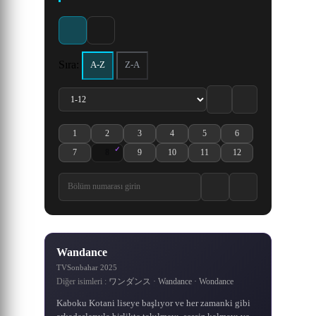
dünyadaki herşeyi elde eder
etmek için savaştığı eşsiz bir
Konohagakure yani Gizli
gitmesine rağmen birçok
romanından uyarlanan
en büyük dahi olan
Ling Jian Zun animesinin 4.
Doupo Cangqiong serisinin
Yaprak Köyü’nden ayrılarak
dünyada doğan ana karakter
"Ölümsüz İsyan", kırsal
ve idam edilirken, tüm
olayı çözmüş genç bir
kahraman Qin Chen,
sezonudur.
5. sezonu.
dedektif olan Shinichi Kudo,
kesimde yaşayan sıradan bir
Shi Hao, en kötü koşullarda
daha da güçlenme arzusunu
servetinin Grand Line’da
insanlar tarafından
0.0 / 10
6.6
7.3
·
kız arkadaşıyla gittiği parkta,
doğan göklerin kutsadığı bir
çocuk olan, yüreğinden
olduğunu, onu arayıp
körükleyen olayların
anakaranın yasak
bulmaları gerektiğini söyler.
ardından yoğun bir eğitime
etkilenen ve ölümsüzlere
yetenek. Ancak klanının
şüpheli birilerini takip
topraklarındaki ölüm
203 Bölüm
536 Bölüm
karşı antrenman yapan Wang
ederken siyahlar giymiş bir
başlamasının üzerinden iki
gizemli bir geçmişi vardır.
Bu olaydan sonra herkes
kanyonuna düşmek için
Sıra:
A-Z
Z-A
Ayağa kalkması ve ulaşması
komplo kurdu. Kaçınılmaz
Grand Line’a gider. Ancak
Lin'in hikâyesini anlatıyor.
adam tarafından bayıltılır.
buçuk yıl geçmiştir. Bu
8.7
6.9
8.2
7.3
8.2
8.1
8.7
7.6
8.5
7.9
8.3
8.2
·
·
·
·
·
·
olarak ölmüş olan Qin Chen,
süreçte, seçkin kaçak ninja
Bulundukları mekân siyah
Grand Line’a girmek çok
gereken yeteneğe sahip
Sadece ölümsüzlüğü
zor, Grand Line’da canlı ka
grubundan oluşan gizemli
beklenmedik bir şekilde
aramakla kalmadı, aynı
giyinmiş adamın s
olabilmesi.
1161 Bölüm
643 Bölüm
145 Bölüm
267 Bölüm
500 Bölüm
900 Bölüm
gizemli antik kılıcın gücünü
zamanda arkası
Akatsuki ö
tet
1
2
3
4
5
6
Wandance 1. Bölüm izle
Wandance 2. Bölüm izle
Wandance 3. Bölüm izle
Wandance 4. Bölüm izle
Wandance 5. Bölüm izle
Wandance 6. Bölüm izl
7
8
9
10
11
12
Wandance 7. Bölüm izle
Wandance 8. Bölüm izle
Wandance 9. Bölüm izle
Wandance 10. Bölüm izle
Wandance 11. Bölüm izle
Wandance 12. Bölüm iz
7.0
·
6.6
/10
Wandance
TV
Sonbahar 2025
Diğer isimleri :
ワンダンス · Wandance · Wondance
Kaboku Kotani liseye başlıyor ve her zamanki gibi