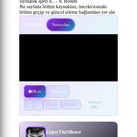
sıyrılarak işleri d... - 8. Bölüm
Bu sayfada bölüm kaynakları, önceki/sonraki
bölüm geçişi ve güncel izleme bağlantıları yer alır.
Çevirmenler:
Varsayılan
OK.ru
Mail.ru
Listeye
Önceki
Sonraki
Ekle
EnjoyTheSilence
Yönetici