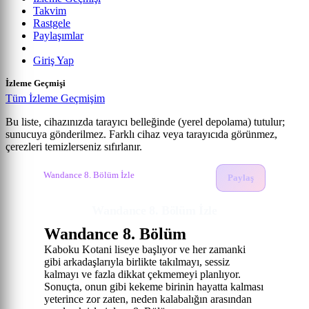
Takvim
Rastgele
Paylaşımlar
Giriş Yap
İzleme Geçmişi
Tüm İzleme Geçmişim
Bu liste, cihazınızda tarayıcı belleğinde (yerel depolama) tutulur;
sunucuya gönderilmez. Farklı cihaz veya tarayıcıda görünmez,
Wandance
çerezleri temizlerseniz sıfırlanır.
Anime izle
Wandance İzle
8. Bölüm
Wandance 8. Bölüm İzle
Paylaş
Wandance 8. Bölüm İzle
Wandance 8. Bölüm
Kaboku Kotani liseye başlıyor ve her zamanki
gibi arkadaşlarıyla birlikte takılmayı, sessiz
kalmayı ve fazla dikkat çekmemeyi planlıyor.
Sonuçta, onun gibi kekeme birinin hayatta kalması
yeterince zor zaten, neden kalabalığın arasından