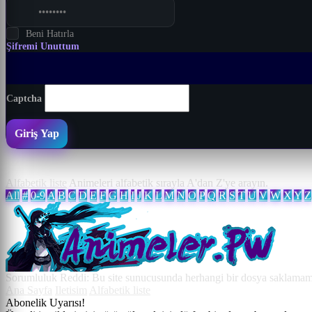
tet
Beni Hatırla
Şifremi Unuttum
Captcha
Giriş Yap
Alfabetik liste
Animeleri alfabetik sırayla A'dan Z'ye arayın.
All
#
0-9
A
B
C
D
E
F
G
H
I
J
K
L
M
N
O
P
Q
R
S
T
U
V
W
X
Y
Z
Sorumluluk Reddi: Bu site sunucusunda herhangi bir dosya saklamamakt
Ana Sayfa
Iletisim
Alfabetik liste
Abonelik Uyarısı!