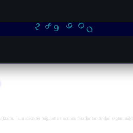
0
2
0
9
8
9
adir. Tum icerikler baglantisiz ucuncu taraflar tarafindan saglanmakt