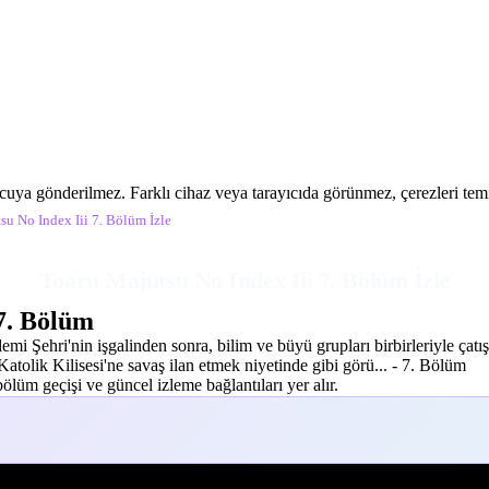
ucuya gönderilmez. Farklı cihaz veya tarayıcıda görünmez, çerezleri temiz
su No Index Iii 7. Bölüm İzle
Toaru Majutsu No Index Iii 7. Bölüm İzle
7. Bölüm
i Şehri'nin işgalinden sonra, bilim ve büyü grupları birbirleriyle çat
olik Kilisesi'ne savaş ilan etmek niyetinde gibi görü... - 7. Bölüm
lüm geçişi ve güncel izleme bağlantıları yer alır.