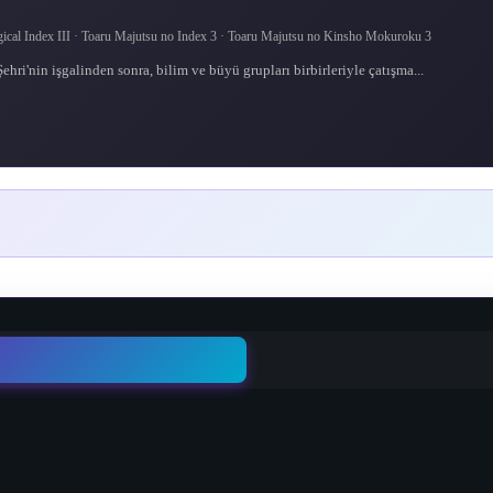
x III · Toaru Majutsu no Index 3 · Toaru Majutsu no Kinsho Mokuroku 3
ri'nin işgalinden sonra, bilim ve büyü grupları birbirleriyle çatışma...