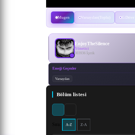
Mugen
Varsayılan(Toplu)
G.Drive
EnjoyTheSilence
Yönetici
303936 İçerik
Emeği Geçenler
Varsayılan
Bölüm listesi
Sıra:
A-Z
Z-A