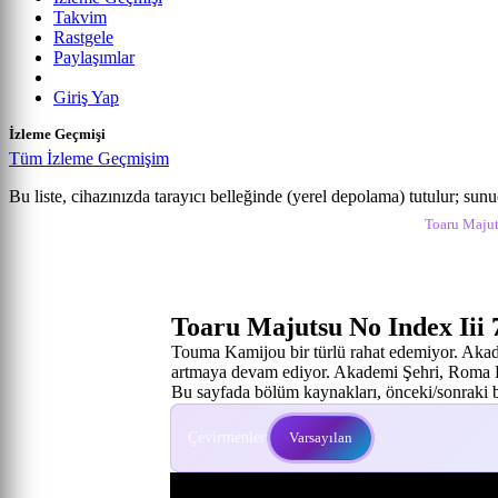
Takvim
Rastgele
Paylaşımlar
Giriş Yap
İzleme Geçmişi
Tüm İzleme Geçmişim
Toaru Majutsu no Index III
Bu liste, cihazınızda tarayıcı belleğinde (yerel depolama) tutulur; sun
Anime izle
Toaru Majutsu No Index Iii İzle
Toaru Majut
7. Bölüm
Toaru Majutsu No Index Iii 
Touma Kamijou bir türlü rahat edemiyor. Akadem
artmaya devam ediyor. Akademi Şehri, Roma Kat
Bu sayfada bölüm kaynakları, önceki/sonraki bö
Çevirmenler:
Varsayılan