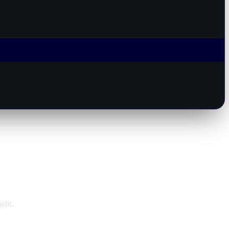
adir.