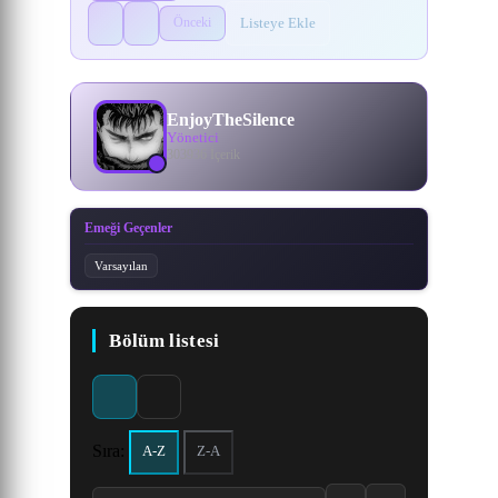
Listeye Ekle
Önceki
EnjoyTheSilence
Yönetici
303936 İçerik
Emeği Geçenler
Varsayılan
Bölüm listesi
Sıra:
A-Z
Z-A