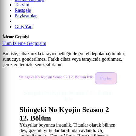
Takvim
Rastgele
Paylaşımlar
Giriş Yap
İzleme Geçmişi
Tüm İzleme Geçmişim
Bu liste, cihazınızda tarayıcı belleğinde (yerel depolama) tutulur;
sunucuya gönderilmez. Farklı cihaz veya tarayıcıda görünmez,
Shingeki no Kyojin Season 2
çerezleri temizlerseniz sıfırlanır.
Anime izle
Shingeki No Kyojin Season 2 İzle
12. Bölüm
Shingeki No Kyojin Season 2 12. Bölüm İzle
Paylaş
Shingeki No Kyojin Season 2 12. Bölüm
İzle
Shingeki No Kyojin Season 2
12. Bölüm
Yüzyıllar boyunca insanlık, Titanlar olarak bilinen
dev, gizemli yırtıcılar tarafından avlandı. Üç
kudretli duvar - Duvar Maria, Rose ve Sheena -