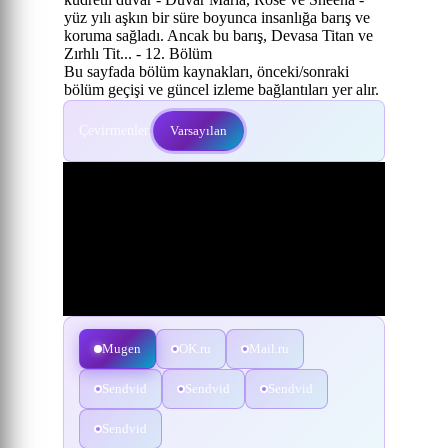
yüz yılı aşkın bir süre boyunca insanlığa barış ve
koruma sağladı. Ancak bu barış, Devasa Titan ve
Zırhlı Tit... - 12. Bölüm
Bu sayfada bölüm kaynakları, önceki/sonraki
bölüm geçişi ve güncel izleme bağlantıları yer alır.
Çevirmenler:
Varsayılan
Mugen
OK.ru
Mail.ru
Sendvid
Sendvid
Sendvid
Sendvid