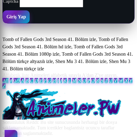
Captcha
Giriş Yap
Tomb of Fallen Gods 3rd Season 41. Bölüm izle, Tomb of Fallen
Gods 3rd Season 41. Bölüm hd izle, Tomb of Fallen Gods 3rd
Season 41. Bölüm 1080p izle, Tomb of Fallen Gods 3rd Season 41.
Bölüm türkçe altyazılı izle, Shen Mu 3 41. Bölüm izle, Shen Mu 3
41. Bölüm türkçe izle
Alfabetik liste
Animeleri alfabetik sırayla A'dan Z'ye arayın.
All
#
0-9
A
B
C
D
E
F
G
H
I
J
K
L
M
N
O
P
Q
R
S
T
U
V
W
X
Y
Z
Sorumluluk Reddi: Bu site sunucusunda herhangi bir dosya
saklamamaktadir. Tum icerikler baglantisiz ucuncu taraflar
tarafindan saglanmaktadir.