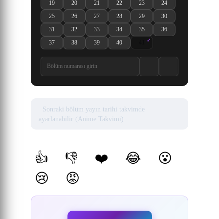
19
20
21
22
23
24
Shen Mu (Tomb of Fallen Gods) 3rd Season 19. Bölüm izle
Shen Mu (Tomb of Fallen Gods) 3rd Season 20. Bölüm izle
Shen Mu (Tomb of Fallen Gods) 3rd Season 21. Böl
Shen Mu (Tomb of Fallen Gods) 3rd Seaso
Shen Mu (Tomb of Fallen Gods) 
Shen Mu (Tomb of Fall
25
26
27
28
29
30
Shen Mu (Tomb of Fallen Gods) 3rd Season 25. Bölüm izle
Shen Mu (Tomb of Fallen Gods) 3rd Season 26. Bölüm izle
Shen Mu (Tomb of Fallen Gods) 3rd Season 27. Böl
Shen Mu (Tomb of Fallen Gods) 3rd Seaso
Shen Mu (Tomb of Fallen Gods) 
Shen Mu (Tomb of Fall
31
32
33
34
35
36
Shen Mu (Tomb of Fallen Gods) 3rd Season 31. Bölüm izle
Shen Mu (Tomb of Fallen Gods) 3rd Season 32. Bölüm izle
Shen Mu (Tomb of Fallen Gods) 3rd Season 33. Böl
Shen Mu (Tomb of Fallen Gods) 3rd Seaso
Shen Mu (Tomb of Fallen Gods) 
Shen Mu (Tomb of Fall
37
38
39
40
41
Shen Mu 3 37. Bölüm izle
Shen Mu 3 38. Bölüm izle
Shen Mu 3 39. Bölüm izle
Shen Mu 3 40. Bölüm izle
Shen Mu 3 41. Bölüm izle
Sonraki bölüm yayın tarihi takvimde
ayarlanabilir (Anime Takvimi).
Yorumlar
👍
👎
❤️
😂
😮
(0)
(0)
(0)
(0)
(0)
😢
😡
(0)
(0)