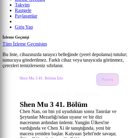
Takvim
Rastgele
Paylaşımlar
Giriş Yap
İzleme Geçmişi
Tüm İzleme Geçmişim
Bu liste, cihazınızda tarayıcı belleğinde (yerel depolama) tutulur;
sunucuya gönderilmez. Farklı cihaz veya tarayıcıda görünmez,
Shen Mu 3
çerezleri temizlerseniz sıfırlanır.
Anime izle
Shen Mu 3 İzle
41. Bölüm
Shen Mu 3 41. Bölüm İzle
Paylaş
Shen Mu 3 41. Bölüm İzle
Shen Mu 3 41. Bölüm
Chen Nan, on bin yıl uyuduktan sonra Tanrılar ve
Şeytanlar Mezarlığı'ndan uyanır ve bir dizi
maceranın ardından ünlenir. Yangjin Ülkesi'ne
vardığında ve Chen Xi ile tanıştığında, yeni bir
macera yeniden başlar. Kaiyuan Şehri'nde savaşır,