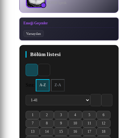
303936 İçerik
Emeği Geçenler
Varsayılan
Bölüm listesi
Sıra:
A-Z
Z-A
1
2
3
4
5
6
Shen Mu (Tomb of Fallen Gods) 3rd Season 1. Bölüm izle
Shen Mu (Tomb of Fallen Gods) 3rd Season 2. Bölüm izle
Shen Mu (Tomb of Fallen Gods) 3rd Season 3. Bölü
Shen Mu (Tomb of Fallen Gods) 3rd Seaso
Shen Mu (Tomb of Fallen Gods) 
Shen Mu (Tomb of Falle
7
8
9
10
11
12
Shen Mu (Tomb of Fallen Gods) 3rd Season 7. Bölüm izle
Shen Mu (Tomb of Fallen Gods) 3rd Season 8. Bölüm izle
Shen Mu (Tomb of Fallen Gods) 3rd Season 9. Bölü
Shen Mu (Tomb of Fallen Gods) 3rd Seaso
Shen Mu (Tomb of Fallen Gods) 
Shen Mu (Tomb of Fall
13
14
15
16
17
18
Shen Mu (Tomb of Fallen Gods) 3rd Season 13. Bölüm izle
Shen Mu (Tomb of Fallen Gods) 3rd Season 14. Bölüm izle
Shen Mu (Tomb of Fallen Gods) 3rd Season 15. Böl
Shen Mu (Tomb of Fallen Gods) 3rd Seaso
Shen Mu (Tomb of Fallen Gods) 
Shen Mu (Tomb of Fall