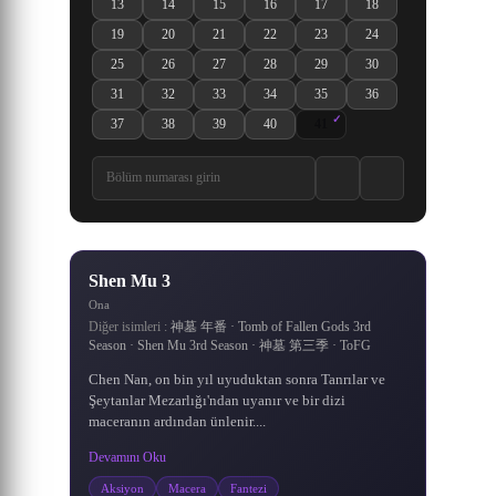
13
14
15
16
17
18
Shen Mu (Tomb of Fallen Gods) 3rd Season 13. Bölüm izle
Shen Mu (Tomb of Fallen Gods) 3rd Season 14. Bölüm izle
Shen Mu (Tomb of Fallen Gods) 3rd Season 15. Böl
Shen Mu (Tomb of Fallen Gods) 3rd Seaso
Shen Mu (Tomb of Fallen Gods) 
Shen Mu (Tomb of Fall
19
20
21
22
23
24
Shen Mu (Tomb of Fallen Gods) 3rd Season 19. Bölüm izle
Shen Mu (Tomb of Fallen Gods) 3rd Season 20. Bölüm izle
Shen Mu (Tomb of Fallen Gods) 3rd Season 21. Böl
Shen Mu (Tomb of Fallen Gods) 3rd Seaso
Shen Mu (Tomb of Fallen Gods) 
Shen Mu (Tomb of Fall
25
26
27
28
29
30
Shen Mu (Tomb of Fallen Gods) 3rd Season 25. Bölüm izle
Shen Mu (Tomb of Fallen Gods) 3rd Season 26. Bölüm izle
Shen Mu (Tomb of Fallen Gods) 3rd Season 27. Böl
Shen Mu (Tomb of Fallen Gods) 3rd Seaso
Shen Mu (Tomb of Fallen Gods) 
Shen Mu (Tomb of Fall
31
32
33
34
35
36
Shen Mu (Tomb of Fallen Gods) 3rd Season 31. Bölüm izle
Shen Mu (Tomb of Fallen Gods) 3rd Season 32. Bölüm izle
Shen Mu (Tomb of Fallen Gods) 3rd Season 33. Böl
Shen Mu (Tomb of Fallen Gods) 3rd Seaso
Shen Mu (Tomb of Fallen Gods) 
Shen Mu (Tomb of Fall
37
38
39
40
41
Shen Mu 3 37. Bölüm izle
Shen Mu 3 38. Bölüm izle
Shen Mu 3 39. Bölüm izle
Shen Mu 3 40. Bölüm izle
Shen Mu 3 41. Bölüm izle
7.6
/10
Shen Mu 3
Ona
Diğer isimleri :
神墓 年番 · Tomb of Fallen Gods 3rd
Season · Shen Mu 3rd Season · 神墓 第三季 · ToFG
Chen Nan, on bin yıl uyuduktan sonra Tanrılar ve
Şeytanlar Mezarlığı'ndan uyanır ve bir dizi
maceranın ardından ünlenir....
Devamını Oku
Aksiyon
Macera
Fantezi