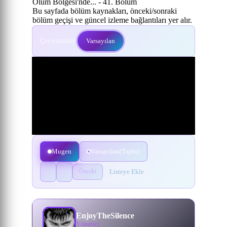
Ölüm Bölgesi'nde... - 41. Bölüm
Bu sayfada bölüm kaynakları, önceki/sonraki
bölüm geçişi ve güncel izleme bağlantıları yer alır.
Çevirmenler:
Varsayılan
Mugen
Varsayılan(Toplu)
Listeye Ekle
Önceki
EnjoyTheSilence
Yönetici