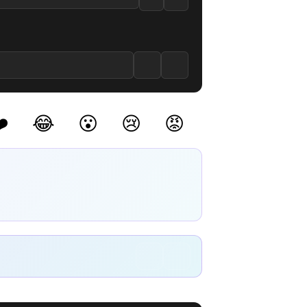
️
😂
😮
😢
😡
(0)
(0)
(0)
(0)
(0)