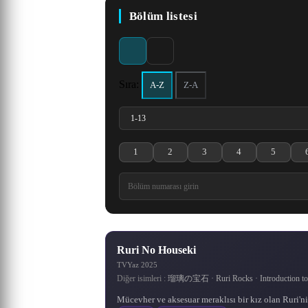
Heavens 5. Sezon
Season
Korsan Kral Gold Roger, bu
Köylerin güç ve bölge elde
Başlangıçta askeri alandaki
17 yaşında, henüz liseye
Er Gen'in aynı isimli
Naruto Uzumaki,
Bölüm listesi
dünyadaki herşeyi elde eder
etmek için savaştığı eşsiz bir
Konohagakure yani Gizli
gitmesine rağmen birçok
romanından uyarlanan
en büyük dahi olan
Ling Jian Zun animesinin 4.
Doupo Cangqiong serisinin
Yaprak Köyü’nden ayrılarak
dünyada doğan ana karakter
"Ölümsüz İsyan", kırsal
ve idam edilirken, tüm
olayı çözmüş genç bir
kahraman Qin Chen,
sezonudur.
5. sezonu.
dedektif olan Shinichi Kudo,
kesimde yaşayan sıradan bir
Shi Hao, en kötü koşullarda
daha da güçlenme arzusunu
servetinin Grand Line’da
insanlar tarafından
0.0 / 10
6.6
7.3
·
kız arkadaşıyla gittiği parkta,
doğan göklerin kutsadığı bir
çocuk olan, yüreğinden
olduğunu, onu arayıp
körükleyen olayların
anakaranın yasak
bulmaları gerektiğini söyler.
ardından yoğun bir eğitime
etkilenen ve ölümsüzlere
yetenek. Ancak klanının
şüpheli birilerini takip
topraklarındaki ölüm
203 Bölüm
536 Bölüm
karşı antrenman yapan Wang
ederken siyahlar giymiş bir
başlamasının üzerinden iki
gizemli bir geçmişi vardır.
Bu olaydan sonra herkes
kanyonuna düşmek için
Sıra:
A-Z
Z-A
Ayağa kalkması ve ulaşması
komplo kurdu. Kaçınılmaz
Grand Line’a gider. Ancak
Lin'in hikâyesini anlatıyor.
adam tarafından bayıltılır.
buçuk yıl geçmiştir. Bu
8.7
6.9
8.2
7.3
8.2
8.1
8.7
7.6
8.5
7.9
8.3
8.2
·
·
·
·
·
·
olarak ölmüş olan Qin Chen,
süreçte, seçkin kaçak ninja
Bulundukları mekân siyah
Grand Line’a girmek çok
gereken yeteneğe sahip
Sadece ölümsüzlüğü
zor, Grand Line’da canlı ka
grubundan oluşan gizemli
beklenmedik bir şekilde
aramakla kalmadı, aynı
giyinmiş adamın s
olabilmesi.
1161 Bölüm
643 Bölüm
145 Bölüm
267 Bölüm
500 Bölüm
900 Bölüm
gizemli antik kılıcın gücünü
zamanda arkası
Akatsuki ö
tet
1
2
3
4
5
Ruri no Houseki 1. Bölüm izle
Ruri no Houseki 2. Bölüm izle
Ruri no Houseki 3. Bölüm i
Ruri no Houseki 4
Ruri no H
Ruri No Houseki
TV
Yaz 2025
Diğer isimleri :
瑠璃の宝石 · Ruri Rocks · Introduction to
Mücevher ve aksesuar meraklısı bir kız olan Ruri'n