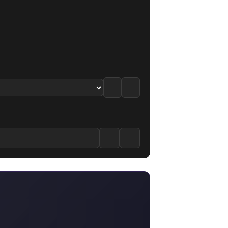
8.0
·
7.9
/10