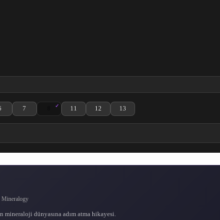
6
7
8
11
12
13
zle
. Bölüm izle
ouseki 5. Bölüm izle
Ruri no Houseki 6. Bölüm izle
Ruri no Houseki 7. Bölüm izle
Ruri no Houseki 8. Bölüm izle
Ruri no Houseki 11. Bölüm izle
Ruri no Houseki 12. Bölüm izle
Ruri no Houseki 13. Bölüm izle
 Mineralogy
in mineraloji dünyasına adım atma hikayesi.