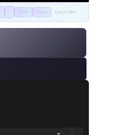
Listeye Ekle
Önceki
Sonraki