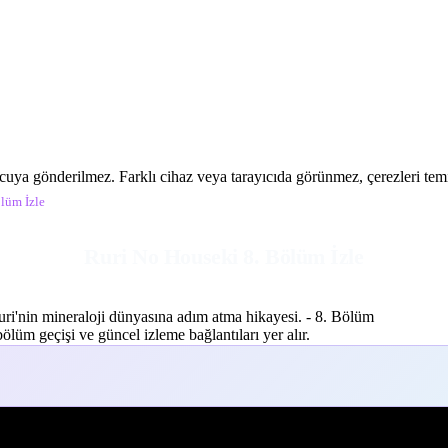
ucuya gönderilmez. Farklı cihaz veya tarayıcıda görünmez, çerezleri temiz
lüm İzle
Ruri No Houseki 8. Bölüm İzle
uri'nin mineraloji dünyasına adım atma hikayesi. - 8. Bölüm
lüm geçişi ve güncel izleme bağlantıları yer alır.