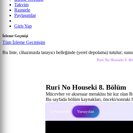
Takvim
Rastgele
Paylaşımlar
Giriş Yap
İzleme Geçmişi
Tüm İzleme Geçmişim
Ruri no Houseki
Bu liste, cihazınızda tarayıcı belleğinde (yerel depolama) tutulur; sun
Anime izle
Ruri No Houseki İzle
Ruri No Houseki 8. Bö
8. Bölüm
Ruri No Houseki 8. Bölüm
Mücevher ve aksesuar meraklısı bir kız olan R
Bu sayfada bölüm kaynakları, önceki/sonraki bö
Çevirmenler:
Varsayılan