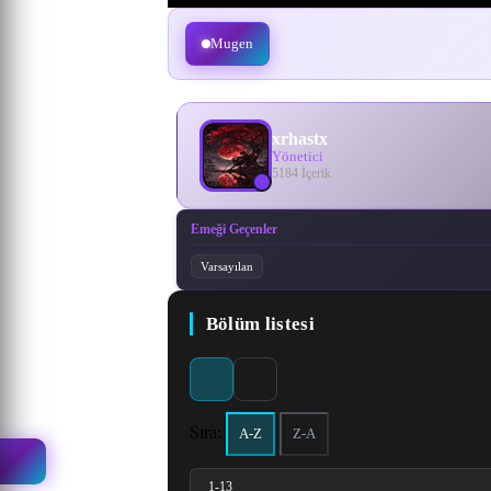
Mugen
xrhastx
Yönetici
5184 İçerik
Emeği Geçenler
Varsayılan
Bölüm listesi
Sıra:
A-Z
Z-A