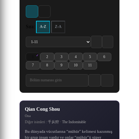
Ling Jian Zun animesinin 4.
Doupo Cangqiong serisinin
Yaprak Köyü’nden ayrılarak
dünyada doğan ana karakter
"Ölümsüz İsyan", kırsal
ve idam edilirken, tüm
olayı çözmüş genç bir
kahraman Qin Chen,
sezonudur.
5. sezonu.
dedektif olan Shinichi Kudo,
kesimde yaşayan sıradan bir
Shi Hao, en kötü koşullarda
daha da güçlenme arzusunu
servetinin Grand Line’da
insanlar tarafından
0.0 / 10
6.6
7.3
·
kız arkadaşıyla gittiği parkta,
doğan göklerin kutsadığı bir
çocuk olan, yüreğinden
olduğunu, onu arayıp
körükleyen olayların
anakaranın yasak
bulmaları gerektiğini söyler.
ardından yoğun bir eğitime
etkilenen ve ölümsüzlere
yetenek. Ancak klanının
şüpheli birilerini takip
topraklarındaki ölüm
203 Bölüm
536 Bölüm
karşı antrenman yapan Wang
ederken siyahlar giymiş bir
başlamasının üzerinden iki
gizemli bir geçmişi vardır.
Bu olaydan sonra herkes
kanyonuna düşmek için
Sıra:
A-Z
Z-A
Ayağa kalkması ve ulaşması
komplo kurdu. Kaçınılmaz
Grand Line’a gider. Ancak
Lin'in hikâyesini anlatıyor.
adam tarafından bayıltılır.
buçuk yıl geçmiştir. Bu
8.7
6.9
8.2
7.3
8.2
8.1
8.7
7.6
8.5
7.9
8.3
8.2
·
·
·
·
·
·
olarak ölmüş olan Qin Chen,
süreçte, seçkin kaçak ninja
Bulundukları mekân siyah
Grand Line’a girmek çok
gereken yeteneğe sahip
Sadece ölümsüzlüğü
zor, Grand Line’da canlı ka
grubundan oluşan gizemli
beklenmedik bir şekilde
aramakla kalmadı, aynı
giyinmiş adamın s
olabilmesi.
1161 Bölüm
643 Bölüm
145 Bölüm
267 Bölüm
500 Bölüm
900 Bölüm
gizemli antik kılıcın gücünü
zamanda arkası
Akatsuki ö
tet
1
2
3
4
5
6
Qian Cong Shou 1. Bölüm izle
Qian Cong Shou 2. Bölüm izle
Qian Cong Shou 3. Bölüm izle
Qian Cong Shou 4. Bölüm izle
Qian Cong Shou 5. Bölüm izle
Qian Cong Shou 6. Böl
7
8
9
10
11
Qian Cong Shou 7. Bölüm izle
Qian Cong Shou 8. Bölüm izle
Qian Cong Shou 9. Bölüm izle
Qian Cong Shou 10. Bölüm izle
Qian Cong Shou 11. Bölüm izle
6.6
·
5.3
/10
Qian Cong Shou
Ona
Diğer isimleri :
千从狩 · The Indomitable
Bu dünyada vücutlarına “mühür” kelimesi kazınmış
bir grup insan vardır ve onlar “mühür”ü süper