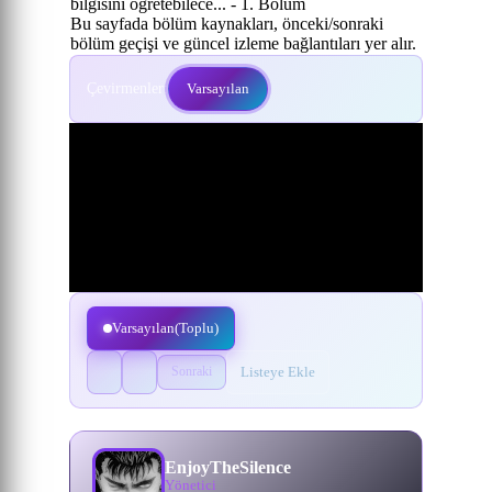
bilgisini öğretebilece... - 1. Bölüm
Bu sayfada bölüm kaynakları, önceki/sonraki
bölüm geçişi ve güncel izleme bağlantıları yer alır.
Çevirmenler:
Varsayılan
Varsayılan(Toplu)
Listeye Ekle
Sonraki
EnjoyTheSilence
Yönetici