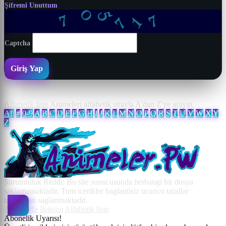
Şifremi Unuttum
5
0
1
7
7
7
Captcha
Giriş Yap
Alfabetik liste
Animeleri alfabetik sırayla A'dan Z'ye arayın.
All
#
0-9
A
B
C
D
E
F
G
H
I
J
K
L
M
N
O
P
Q
R
S
T
U
V
W
X
Y
Z
Sorumluluk Reddi: Bu site sunucusunda herhangi bir dosya
saklamamaktadir. Tum icerikler baglantisiz ucuncu taraflar
tarafindan saglanmaktadir.
Ana Sayfa
Iletisim
Alfabetik liste
Abonelik Uyarısı!