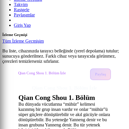
Takvim
Rastgele
Paylaşımlar
Giriş Yap
İzleme Geçmişi
Tüm İzleme Geçmişim
Bu liste, cihazınızda tarayıcı belleğinde (yerel depolama) tutulur;
sunucuya gönderilmez. Farklı cihaz veya tarayıcıda görünmez,
Qian Cong Shou
çerezleri temizlerseniz sıfırlanır.
Anime izle
Qian Cong Shou İzle
1. Bölüm
Qian Cong Shou 1. Bölüm İzle
Paylaş
Qian Cong Shou 1. Bölüm İzle
Qian Cong Shou 1. Bölüm
Bu dünyada vücutlarına “mühür” kelimesi
kazınmış bir grup insan vardır ve onlar “mühür”ü
süper güçlere dönüştürebilir ve akıl gücüyle onlara
dönüştürebilir. Bu yeteneğe Yanneng denir ve bu
insan grubuna Yanneng denir. Bu tür yetenek