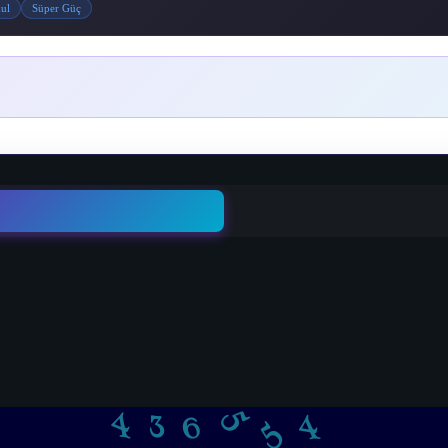
ul
Süper Güç
5
5
6
4
3
4