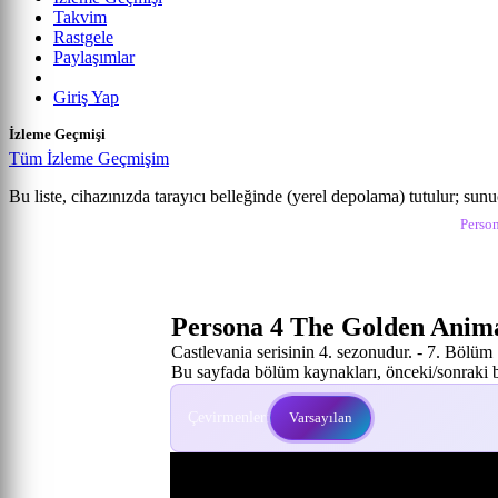
Takvim
Rastgele
Paylaşımlar
Giriş Yap
İzleme Geçmişi
Tüm İzleme Geçmişim
Persona 4 the Golden Animation
Bu liste, cihazınızda tarayıcı belleğinde (yerel depolama) tutulur; sun
Anime izle
Persona 4 The Golden Animation İzle
Perso
7. Bölüm
Persona 4 The Golden Anima
Castlevania serisinin 4. sezonudur. - 7. Bölüm
Bu sayfada bölüm kaynakları, önceki/sonraki bö
Çevirmenler:
Varsayılan