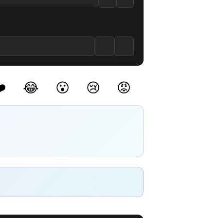
le
 Bölüm izle
tion 12. Bölüm izle
️
😂
😮
😢
😡
(0)
(0)
(0)
(0)
(0)