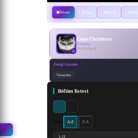
Sibnet
Sibnet
Mail.ru
Mail.
EnjoyTheSilence
Yönetici
303936 İçerik
Emeği Geçenler
Varsayılan
Bölüm listesi
Sıra:
A-Z
Z-A