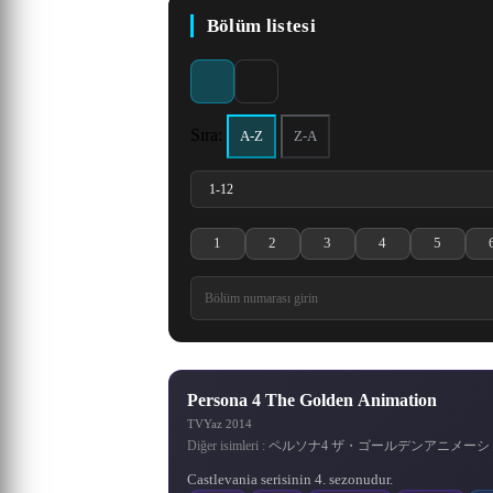
Heavens 5. Sezon
Season
Korsan Kral Gold Roger, bu
Köylerin güç ve bölge elde
Başlangıçta askeri alandaki
17 yaşında, henüz liseye
Er Gen'in aynı isimli
Naruto Uzumaki,
Bölüm listesi
dünyadaki herşeyi elde eder
etmek için savaştığı eşsiz bir
Konohagakure yani Gizli
gitmesine rağmen birçok
romanından uyarlanan
en büyük dahi olan
Ling Jian Zun animesinin 4.
Doupo Cangqiong serisinin
Yaprak Köyü’nden ayrılarak
dünyada doğan ana karakter
"Ölümsüz İsyan", kırsal
ve idam edilirken, tüm
olayı çözmüş genç bir
kahraman Qin Chen,
sezonudur.
5. sezonu.
dedektif olan Shinichi Kudo,
kesimde yaşayan sıradan bir
Shi Hao, en kötü koşullarda
daha da güçlenme arzusunu
servetinin Grand Line’da
insanlar tarafından
0.0 / 10
6.6
7.3
·
kız arkadaşıyla gittiği parkta,
doğan göklerin kutsadığı bir
çocuk olan, yüreğinden
olduğunu, onu arayıp
körükleyen olayların
anakaranın yasak
bulmaları gerektiğini söyler.
ardından yoğun bir eğitime
etkilenen ve ölümsüzlere
yetenek. Ancak klanının
şüpheli birilerini takip
topraklarındaki ölüm
203 Bölüm
536 Bölüm
karşı antrenman yapan Wang
ederken siyahlar giymiş bir
başlamasının üzerinden iki
gizemli bir geçmişi vardır.
Bu olaydan sonra herkes
kanyonuna düşmek için
Sıra:
A-Z
Z-A
Ayağa kalkması ve ulaşması
komplo kurdu. Kaçınılmaz
Grand Line’a gider. Ancak
Lin'in hikâyesini anlatıyor.
adam tarafından bayıltılır.
buçuk yıl geçmiştir. Bu
8.7
6.9
8.2
7.3
8.2
8.1
8.7
7.6
8.5
7.9
8.3
8.2
·
·
·
·
·
·
olarak ölmüş olan Qin Chen,
süreçte, seçkin kaçak ninja
Bulundukları mekân siyah
Grand Line’a girmek çok
gereken yeteneğe sahip
Sadece ölümsüzlüğü
zor, Grand Line’da canlı ka
grubundan oluşan gizemli
beklenmedik bir şekilde
aramakla kalmadı, aynı
giyinmiş adamın s
olabilmesi.
1161 Bölüm
643 Bölüm
145 Bölüm
267 Bölüm
500 Bölüm
900 Bölüm
gizemli antik kılıcın gücünü
zamanda arkası
Akatsuki ö
tet
1
2
3
4
5
Persona 4 the Golden Animation 1. Bölüm izle
Persona 4 the Golden Animation 2. B
Persona 4 the Golden Anima
Persona 4 the Gol
Persona 4
Persona 4 The Golden Animation
TV
Yaz 2014
Diğer isimleri :
ペルソナ4 ザ・ゴールデンアニメーション · Perso
Castlevania serisinin 4. sezonudur.