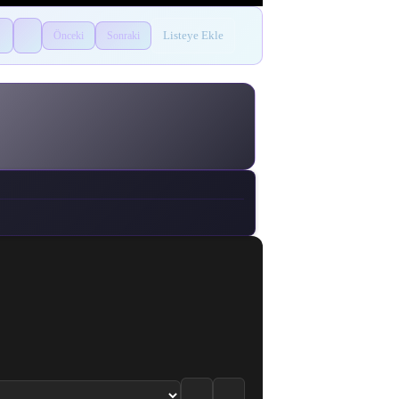
Listeye Ekle
Önceki
Sonraki