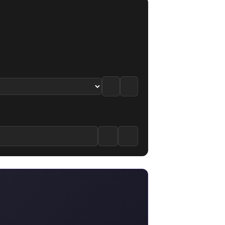
le
 Bölüm izle
tion 12. Bölüm izle
6.6
·
6.3
/10