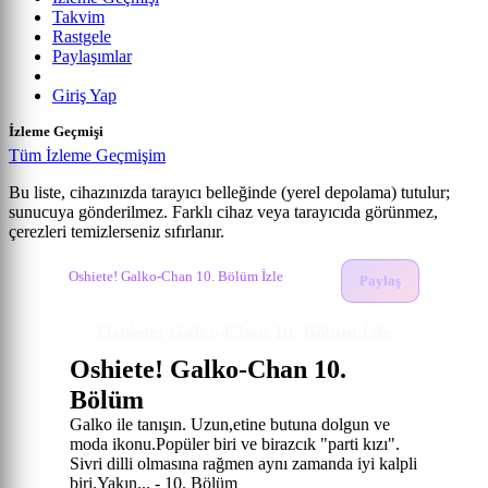
Takvim
Rastgele
Paylaşımlar
Giriş Yap
İzleme Geçmişi
Tüm İzleme Geçmişim
Bu liste, cihazınızda tarayıcı belleğinde (yerel depolama) tutulur;
sunucuya gönderilmez. Farklı cihaz veya tarayıcıda görünmez,
Oshiete! Galko-chan
çerezleri temizlerseniz sıfırlanır.
Anime izle
Oshiete! Galko-Chan İzle
10. Bölüm
Oshiete! Galko-Chan 10. Bölüm İzle
Paylaş
Oshiete! Galko-Chan 10. Bölüm İzle
Oshiete! Galko-Chan 10.
Bölüm
Galko ile tanışın. Uzun,etine butuna dolgun ve
moda ikonu.Popüler biri ve birazcık "parti kızı".
Sivri dilli olmasına rağmen aynı zamanda iyi kalpli
biri.Yakın... - 10. Bölüm