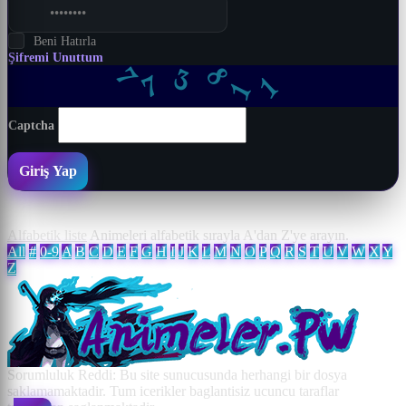
tet
Beni Hatırla
Şifremi Unuttum
1
7
3
1
7
8
Captcha
Giriş Yap
Alfabetik liste
Animeleri alfabetik sırayla A'dan Z'ye arayın.
All
#
0-9
A
B
C
D
E
F
G
H
I
J
K
L
M
N
O
P
Q
R
S
T
U
V
W
X
Y
Z
Sorumluluk Reddi: Bu site sunucusunda herhangi bir dosya
saklamamaktadir. Tum icerikler baglantisiz ucuncu taraflar