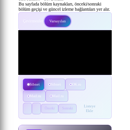
Bu sayfada bölüm kaynakları, önceki/sonraki
bölüm geçişi ve güncel izleme bağlantıları yer alır.
Çevirmenler:
Varsayılan
Sibnet
Sibnet
OK.ru
Mail.ru
Mail.ru
Listeye
Önceki
Sonraki
Ekle