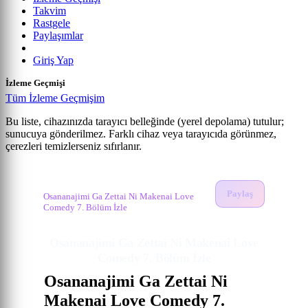
Takvim
Rastgele
Paylaşımlar
Giriş Yap
İzleme Geçmişi
Tüm İzleme Geçmişim
Bu liste, cihazınızda tarayıcı belleğinde (yerel depolama) tutulur;
sunucuya gönderilmez. Farklı cihaz veya tarayıcıda görünmez,
Osananajimi ga Zettai ni Makenai Love Comedy
çerezleri temizlerseniz sıfırlanır.
Anime izle
7. Bölüm
Osananajimi Ga Zettai Ni Makenai Love
Comedy İzle
Paylaş
Osananajimi Ga Zettai Ni Makenai Love
Comedy 7. Bölüm İzle
Osananajimi Ga Zettai Ni Makenai Love
Comedy 7. Bölüm İzle
Osananajimi Ga Zettai Ni
Makenai Love Comedy 7.