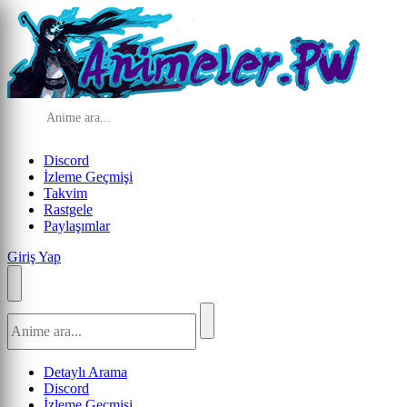
Discord
İzleme Geçmişi
Takvim
Rastgele
Paylaşımlar
Giriş Yap
Detaylı Arama
Discord
İzleme Geçmişi