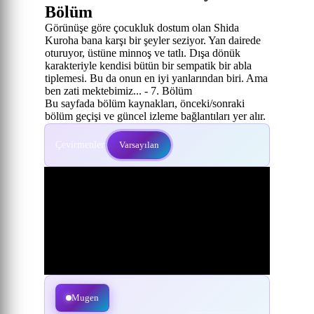
Bölüm
Görünüşe göre çocukluk dostum olan Shida
Kuroha bana karşı bir şeyler seziyor. Yan dairede
oturuyor, üstüne minnoş ve tatlı. Dışa dönük
karakteriyle kendisi bütün bir sempatik bir abla
tiplemesi. Bu da onun en iyi yanlarından biri. Ama
ben zati mektebimiz... - 7. Bölüm
Bu sayfada bölüm kaynakları, önceki/sonraki
bölüm geçişi ve güncel izleme bağlantıları yer alır.
Çevirmenler:
Varsayılan
Mugen