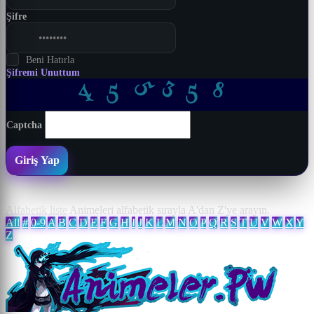
8.7
6.9
8.2
7.3
8.2
8.1
8.7
7.6
8.5
7.9
8.3
8.2
·
·
·
·
·
·
olarak ölmüş olan Qin Chen,
süreçte, seçkin kaçak ninja
Bulundukları mekân siyah
Grand Line’a girmek çok
gereken yeteneğe sahip
Sadece ölümsüzlüğü
Şifre
zor, Grand Line’da canlı ka
grubundan oluşan gizemli
beklenmedik bir şekilde
aramakla kalmadı, aynı
giyinmiş adamın s
olabilmesi.
1161 Bölüm
643 Bölüm
145 Bölüm
267 Bölüm
500 Bölüm
900 Bölüm
gizemli antik kılıcın gücünü
zamanda arkası
Akatsuki ö
tet
Beni Hatırla
Şifremi Unuttum
5
5
5
3
4
8
Captcha
Giriş Yap
Alfabetik liste
Animeleri alfabetik sırayla A'dan Z'ye arayın.
All
#
0-9
A
B
C
D
E
F
G
H
I
J
K
L
M
N
O
P
Q
R
S
T
U
V
W
X
Y
Z