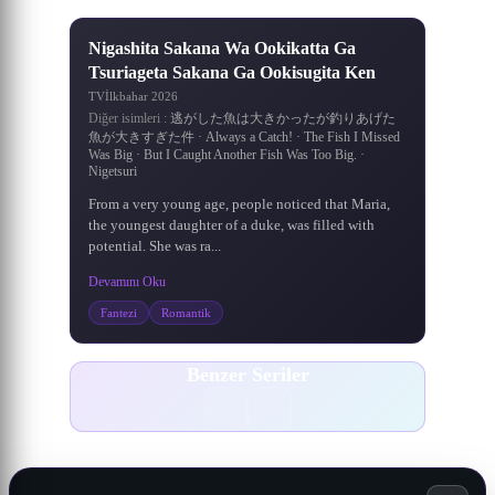
7.2
·
7.1
/10
Nigashita Sakana Wa Ookikatta Ga
Tsuriageta Sakana Ga Ookisugita Ken
TV
İlkbahar 2026
Diğer isimleri :
逃がした魚は大きかったが釣りあげた
魚が大きすぎた件 · Always a Catch! · The Fish I Missed
Was Big · But I Caught Another Fish Was Too Big. ·
Nigetsuri
From a very young age, people noticed that Maria,
the youngest daughter of a duke, was filled with
potential. She was ra...
Devamını Oku
Fantezi
Romantik
Benzer Seriler
ONE PIECE
Wushen Zhuzai
Xian Ni
Wanmei Shijie
Naruto: Shippuuden
Ling Jian Zun 4th Season
Meitantei Conan
Battle Through The Heavens 5. Sezon
1161
643
203
145
267
500
536
900
DONGHUA
DONGHUA
DONGHUA
DONGHUA
DONGHUA
ANIME
ANIME
ANIME
Naruto: Shippuuden
Battle Through The
Ling Jian Zun 4th
Meitantei Conan
Wushen Zhuzai
Wanmei Shijie
ONE PIECE
Xian Ni
Heavens 5. Sezon
Season