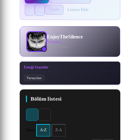
Listeye Ekle
Önceki
EnjoyTheSilence
Yönetici
303936 İçerik
Emeği Geçenler
Varsayılan
Bölüm listesi
Sıra:
A-Z
Z-A