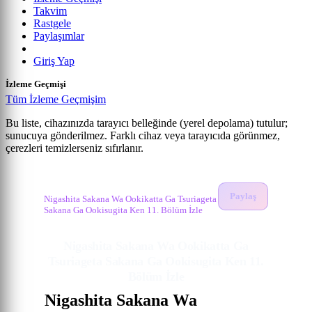
Takvim
Rastgele
Paylaşımlar
Giriş Yap
İzleme Geçmişi
Tüm İzleme Geçmişim
Bu liste, cihazınızda tarayıcı belleğinde (yerel depolama) tutulur;
sunucuya gönderilmez. Farklı cihaz veya tarayıcıda görünmez,
Nigashita Sakana wa Ookikatta ga Tsuriageta Sak...
çerezleri temizlerseniz sıfırlanır.
Anime izle
11. Bölüm
Nigashita Sakana Wa Ookikatta Ga Tsuriageta
Sakana Ga Ookisugita Ken İzle
Paylaş
Nigashita Sakana Wa Ookikatta Ga Tsuriageta
Sakana Ga Ookisugita Ken 11. Bölüm İzle
Nigashita Sakana Wa Ookikatta Ga
Tsuriageta Sakana Ga Ookisugita Ken 11.
Bölüm İzle
Nigashita Sakana Wa