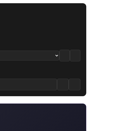
7.5
·
6.6
/10