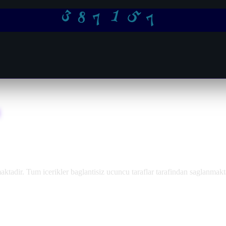
5
3
1
7
7
8
adir. Tum icerikler baglantisiz ucuncu taraflar tarafindan saglanmakt