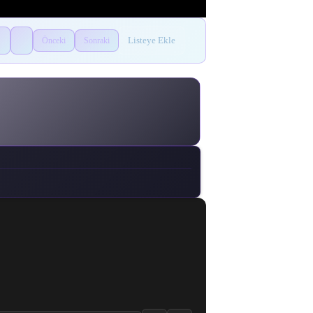
Listeye Ekle
Önceki
Sonraki