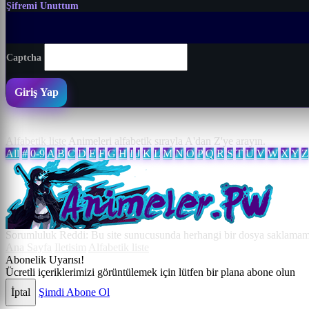
Şifremi Unuttum
Captcha
Giriş Yap
Alfabetik liste
Animeleri alfabetik sırayla A'dan Z'ye arayın.
All
#
0-9
A
B
C
D
E
F
G
H
I
J
K
L
M
N
O
P
Q
R
S
T
U
V
W
X
Y
Z
Sorumluluk Reddi: Bu site sunucusunda herhangi bir dosya saklamamakt
Ana Sayfa
Iletisim
Alfabetik liste
Abonelik Uyarısı!
Ücretli içeriklerimizi görüntülemek için lütfen bir plana abone olun
İptal
Şimdi Abone Ol