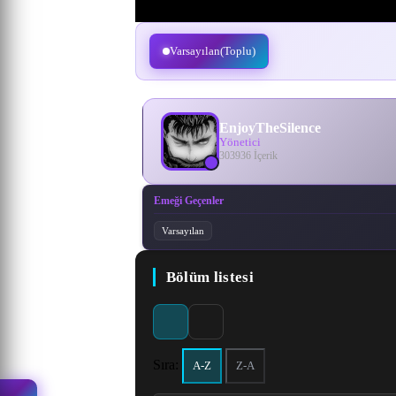
Varsayılan(Toplu)
EnjoyTheSilence
Yönetici
303936 İçerik
Emeği Geçenler
Varsayılan
Bölüm listesi
Sıra:
A-Z
Z-A