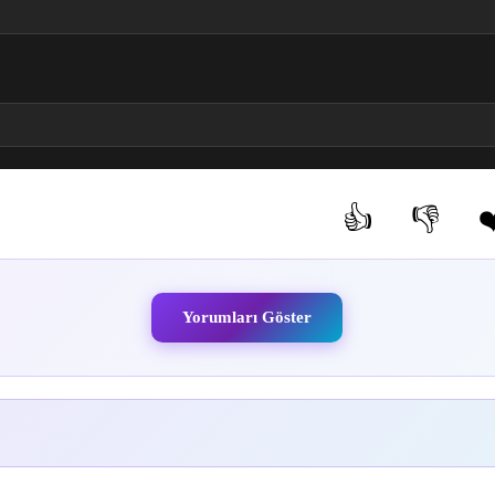
) 11. Bölüm izle
Wu Shen) 12. Bölüm izle
 (Xiuluo Wu Shen) 13. Bölüm izle
God Asura (Xiuluo Wu Shen) 14. Bölüm izle
👍
👎
❤
(0)
(0)
Yorumları Göster