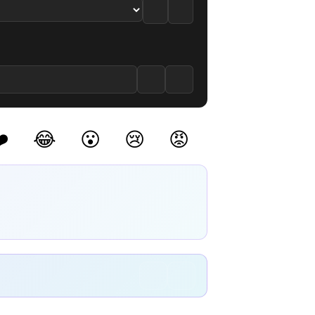
️
😂
😮
😢
😡
(0)
(0)
(0)
(0)
(0)