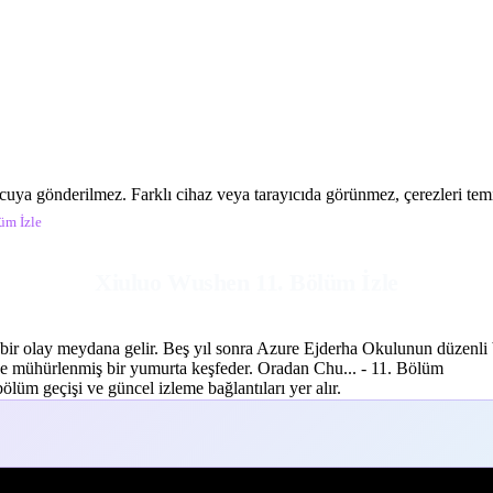
ucuya gönderilmez. Farklı cihaz veya tarayıcıda görünmez, çerezleri temiz
üm İzle
Xiuluo Wushen 11. Bölüm İzle
bir olay meydana gelir. Beş yıl sonra Azure Ejderha Okulunun düzenli 
nde mühürlenmiş bir yumurta keşfeder. Oradan Chu... - 11. Bölüm
lüm geçişi ve güncel izleme bağlantıları yer alır.