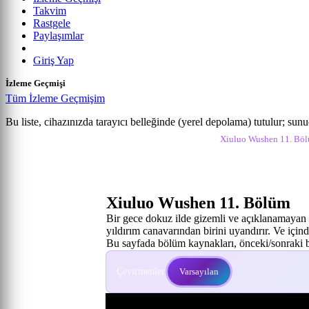
Takvim
Rastgele
Paylaşımlar
Giriş Yap
İzleme Geçmişi
Tüm İzleme Geçmişim
Xiuluo Wushen
Bu liste, cihazınızda tarayıcı belleğinde (yerel depolama) tutulur; sun
Anime izle
Xiuluo Wushen İzle
Xiuluo Wushen 11. Böl
11. Bölüm
Xiuluo Wushen 11. Bölüm
Bir gece dokuz ilde gizemli ve açıklanamayan 
yıldırım canavarından birini uyandırır. Ve içi
Bu sayfada bölüm kaynakları, önceki/sonraki bö
Çevirmenler:
Varsayılan