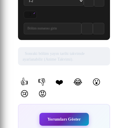
2
Mahoutsukai ni Narenakatta Onnanoko no Hanashi 2. Bölüm izle
Sonraki bölüm yayın tarihi takvimde
ayarlanabilir (Anime Takvimi).
Yorumlar
👍
👎
❤️
😂
😮
(0)
(0)
(0)
(0)
(0)
😢
😡
(0)
(0)
Yorumları Göster