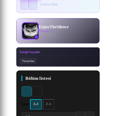
Listeye Ekle
EnjoyTheSilence
Yönetici
303936 İçerik
Emeği Geçenler
Varsayılan
Bölüm listesi
Sıra:
A-Z
Z-A