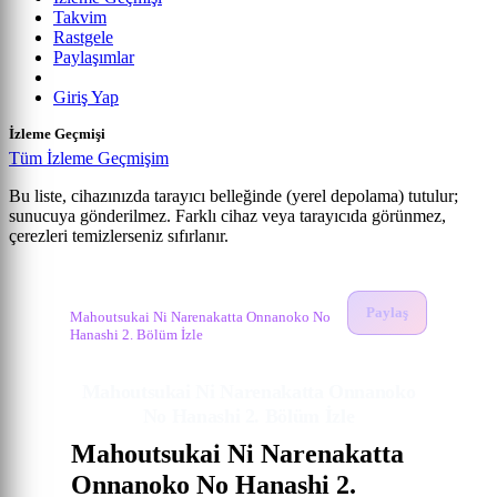
Takvim
Rastgele
Paylaşımlar
Giriş Yap
İzleme Geçmişi
Tüm İzleme Geçmişim
Bu liste, cihazınızda tarayıcı belleğinde (yerel depolama) tutulur;
sunucuya gönderilmez. Farklı cihaz veya tarayıcıda görünmez,
Mahoutsukai ni Narenakatta Onnanoko no Hanashi
çerezleri temizlerseniz sıfırlanır.
Anime izle
2. Bölüm
Mahoutsukai Ni Narenakatta Onnanoko No
Hanashi İzle
Paylaş
Mahoutsukai Ni Narenakatta Onnanoko No
Hanashi 2. Bölüm İzle
Mahoutsukai Ni Narenakatta Onnanoko
No Hanashi 2. Bölüm İzle
Mahoutsukai Ni Narenakatta
Onnanoko No Hanashi 2.