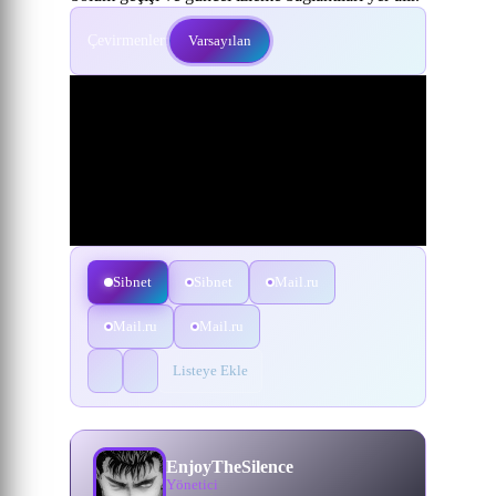
Çevirmenler:
Varsayılan
Sibnet
Sibnet
Mail.ru
Mail.ru
Mail.ru
Listeye Ekle
EnjoyTheSilence
Yönetici