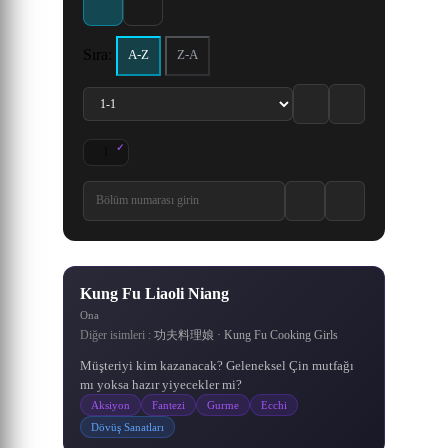
0.0 / 10
6.6
7.3
·
kız arkadaşıyla gittiği parkta,
doğan göklerin kutsadığı bir
çocuk olan, yüreğinden
olduğunu, onu arayıp
körükleyen olayların
anakaranın yasak
bulmaları gerektiğini söyler.
ardından yoğun bir eğitime
etkilenen ve ölümsüzlere
yetenek. Ancak klanının
şüpheli birilerini takip
topraklarındaki ölüm
203 Bölüm
536 Bölüm
karşı antrenman yapan Wang
ederken siyahlar giymiş bir
başlamasının üzerinden iki
gizemli bir geçmişi vardır.
Bu olaydan sonra herkes
kanyonuna düşmek için
Sıra:
A-Z
Z-A
Ayağa kalkması ve ulaşması
komplo kurdu. Kaçınılmaz
Grand Line’a gider. Ancak
Lin'in hikâyesini anlatıyor.
adam tarafından bayıltılır.
buçuk yıl geçmiştir. Bu
8.7
6.9
8.2
7.3
8.2
8.1
8.7
7.6
8.5
7.9
8.3
8.2
·
·
·
·
·
·
olarak ölmüş olan Qin Chen,
süreçte, seçkin kaçak ninja
Bulundukları mekân siyah
Grand Line’a girmek çok
gereken yeteneğe sahip
Sadece ölümsüzlüğü
zor, Grand Line’da canlı ka
grubundan oluşan gizemli
beklenmedik bir şekilde
aramakla kalmadı, aynı
giyinmiş adamın s
olabilmesi.
1161 Bölüm
643 Bölüm
145 Bölüm
267 Bölüm
500 Bölüm
900 Bölüm
gizemli antik kılıcın gücünü
zamanda arkası
Akatsuki ö
tet
1
Kung Fu Liaoli Niang 1. Bölüm izle
6.2
·
5.8
/10
Kung Fu Liaoli Niang
Ona
Diğer isimleri :
功夫料理娘 · Kung Fu Cooking Girls
Müşteriyi kim kazanacak? Geleneksel Çin mutfağı
mı yoksa hazır yiyecekler mi?
Aksiyon
Fantezi
Gurme
Ecchi
Dövüş Sanatları