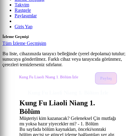
Takvim
Rastgele
Paylaşımlar
Giriş Yap
İzleme Geçmişi
Tüm İzleme Geçmişim
Bu liste, cihazınızda tarayıcı belleğinde (yerel depolama) tutulur;
sunucuya gönderilmez. Farklı cihaz veya tarayıcıda görünmez,
Kung Fu Liaoli Niang
çerezleri temizlerseniz sıfırlanır.
Anime izle
Kung Fu Liaoli Niang İzle
1. Bölüm
Kung Fu Liaoli Niang 1. Bölüm İzle
Paylaş
Kung Fu Liaoli Niang 1. Bölüm İzle
Kung Fu Liaoli Niang 1.
Bölüm
Müşteriyi kim kazanacak? Geleneksel Çin mutfağı
mı yoksa hazır yiyecekler mi? - 1. Bölüm
Bu sayfada bölüm kaynakları, önceki/sonraki
bölüm geçişi ve güncel izleme bağlantıları yer alır.