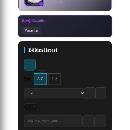
303936 İçerik
Emeği Geçenler
Varsayılan
Bölüm listesi
Sıra:
A-Z
Z-A
1
Kung Fu Liaoli Niang 1. Bölüm izle