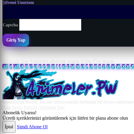
Şifremi Unuttum
Captcha
Giriş Yap
Alfabetik liste
Animeleri alfabetik sırayla A'dan Z'ye arayın.
All
#
0-9
A
B
C
D
E
F
G
H
I
J
K
L
M
N
O
P
Q
R
S
T
U
V
W
X
Y
Z
Sorumluluk Reddi: Bu site sunucusunda herhangi bir dosya saklamamakt
Ana Sayfa
Iletisim
Alfabetik liste
Abonelik Uyarısı!
Ücretli içeriklerimizi görüntülemek için lütfen bir plana abone olun
İptal
Şimdi Abone Ol