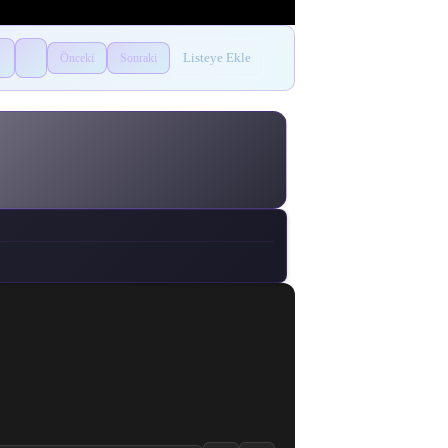
Listeye Ekle
Önceki
Sonraki