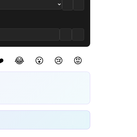
m izle
 12. Bölüm izle
 to Saku 13. Bölüm izle
️
😂
😮
😢
😡
(0)
(0)
(0)
(0)
(0)