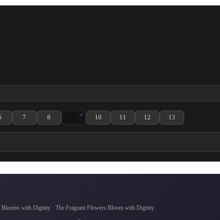
6
7
8
9
10
11
12
13
 izle
3. Bölüm izle
 to Saku 4. Bölüm izle
na wa Rin to Saku 5. Bölüm izle
Kaoru Hana wa Rin to Saku 6. Bölüm izle
Kaoru Hana wa Rin to Saku 7. Bölüm izle
Kaoru Hana wa Rin to Saku 8. Bölüm izle
Kaoru Hana wa Rin to Saku 9. Bölüm izle
Kaoru Hana wa Rin to Saku 10. Bölüm izle
Kaoru Hana wa Rin to Saku 11. Bölü
Kaoru Hana wa Rin to Saku
Kaoru Hana wa Rin
s with Dignity · The Fragrant Flowers Bloom with Dignity