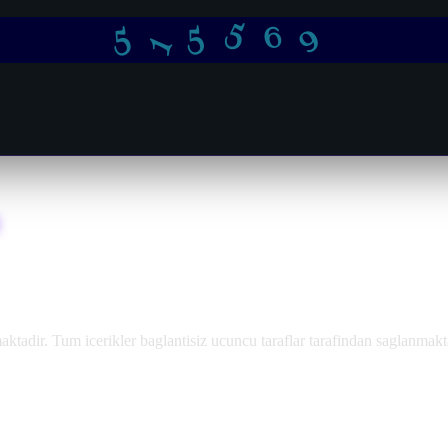
5
5
9
6
1
5
adir. Tum icerikler baglantisiz ucuncu taraflar tarafindan saglanmakt