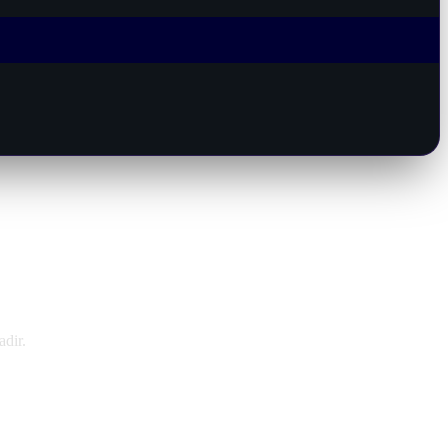
adir.