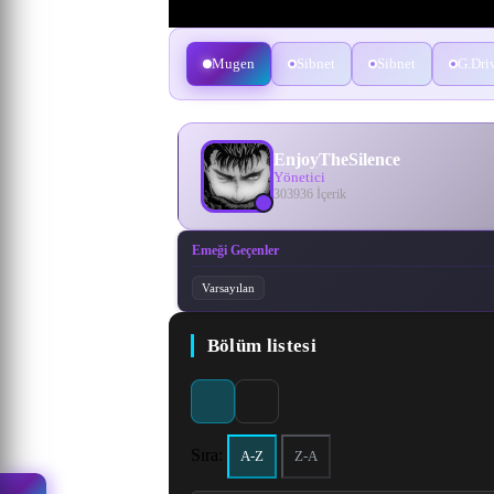
Mugen
Sibnet
Sibnet
G.Dri
EnjoyTheSilence
Yönetici
303936 İçerik
Emeği Geçenler
Varsayılan
Bölüm listesi
Sıra:
A-Z
Z-A