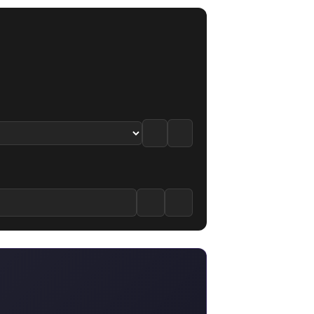
m izle
 12. Bölüm izle
 to Saku 13. Bölüm izle
8.5
·
8.4
/10