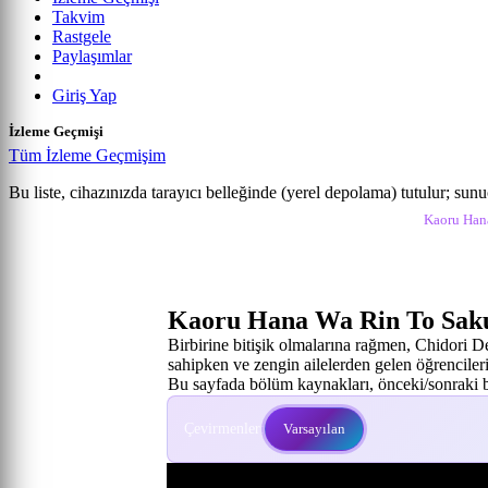
Takvim
Rastgele
Paylaşımlar
Giriş Yap
İzleme Geçmişi
Tüm İzleme Geçmişim
Kaoru Hana wa Rin to Saku
Bu liste, cihazınızda tarayıcı belleğinde (yerel depolama) tutulur; sun
Anime izle
Kaoru Hana Wa Rin To Saku İzle
Kaoru Hana
9. Bölüm
Kaoru Hana Wa Rin To Saku
Birbirine bitişik olmalarına rağmen, Chidori D
sahipken ve zengin ailelerden gelen öğrencileri 
Bu sayfada bölüm kaynakları, önceki/sonraki bö
Çevirmenler:
Varsayılan