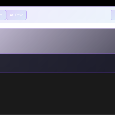
ve
G.Drive