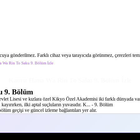
ucuya gönderilmez. Farklı cihaz veya tarayıcıda görünmez, çerezleri temiz
 Wa Rin To Saku 9. Bölüm İzle
Kaoru Hana Wa Rin To Saku 9. Bölüm İzle
 9. Bölüm
evlet Lisesi ve kızlara özel Kikyo Özel Akademisi iki farklı dünyada var
kayırırken, ilki aptal suçluların yuvasıdır. K... - 9. Bölüm
lüm geçişi ve güncel izleme bağlantıları yer alır.