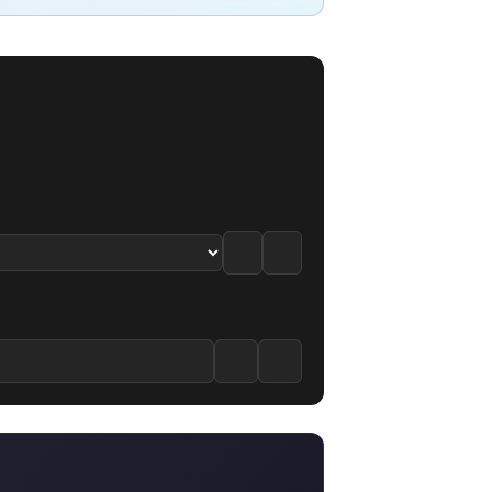
e
Bölüm izle
5.5
·
5.2
/10