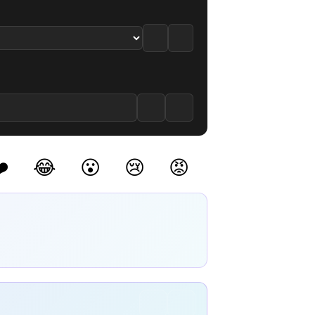
e
Bölüm izle
️
😂
😮
😢
😡
(0)
(0)
(0)
(0)
(0)