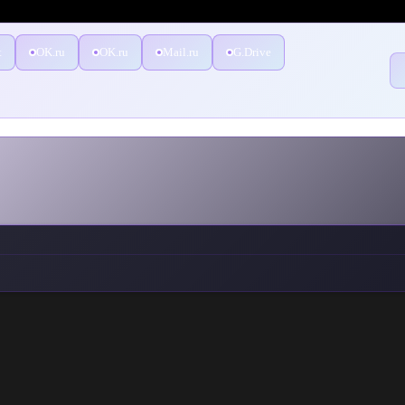
t
OK.ru
OK.ru
Mail.ru
G.Drive