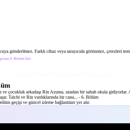
ucuya gönderilmez. Farklı cihaz veya tarayıcıda görünmez, çerezleri temiz
ician 6. Bölüm İzle
Isekai Cheat Magician 6. Bölüm İzle
ölüm
a ve çocukluk arkadaşı Rin Azuma, sıradan bir sabah okula gidiyorlar. An
aşır. Taichi ve Rin vardıklarında bir cana... - 6. Bölüm
lüm geçişi ve güncel izleme bağlantıları yer alır.