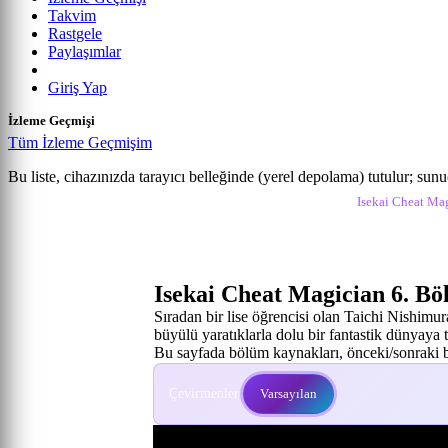
Takvim
Rastgele
Paylaşımlar
Giriş Yap
İzleme Geçmişi
Tüm İzleme Geçmişim
Isekai Cheat Magician
Bu liste, cihazınızda tarayıcı belleğinde (yerel depolama) tutulur; sun
Anime izle
Isekai Cheat Magician İzle
Isekai Cheat Mag
6. Bölüm
Isekai Cheat Magician 6. B
Sıradan bir lise öğrencisi olan Taichi Nishimur
büyülü yaratıklarla dolu bir fantastik dünyaya t
Bu sayfada bölüm kaynakları, önceki/sonraki bö
Çevirmenler:
Varsayılan