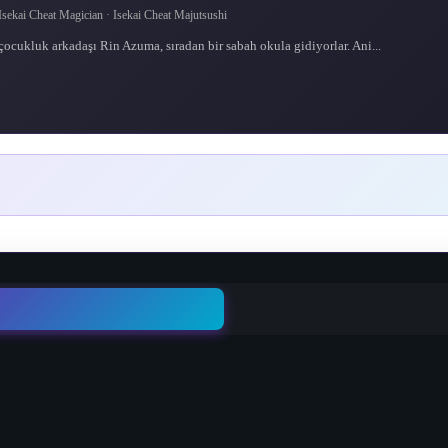
 Magician · Isekai Cheat Majutsushi
 çocukluk arkadaşı Rin Azuma, sıradan bir sabah okula gidiyorlar. Ani...