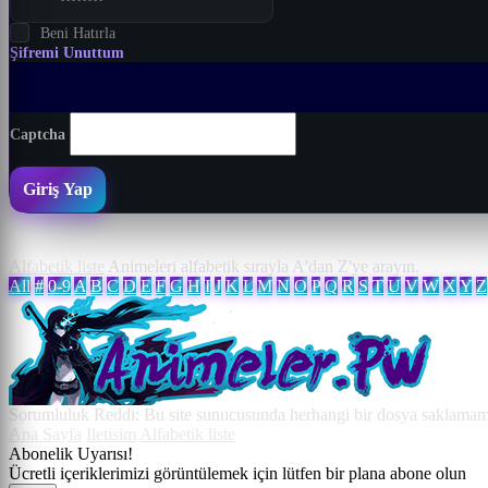
Beni Hatırla
Şifremi Unuttum
Captcha
Giriş Yap
Alfabetik liste
Animeleri alfabetik sırayla A'dan Z'ye arayın.
All
#
0-9
A
B
C
D
E
F
G
H
I
J
K
L
M
N
O
P
Q
R
S
T
U
V
W
X
Y
Z
Sorumluluk Reddi: Bu site sunucusunda herhangi bir dosya saklamamakt
Ana Sayfa
Iletisim
Alfabetik liste
Abonelik Uyarısı!
Ücretli içeriklerimizi görüntülemek için lütfen bir plana abone olun