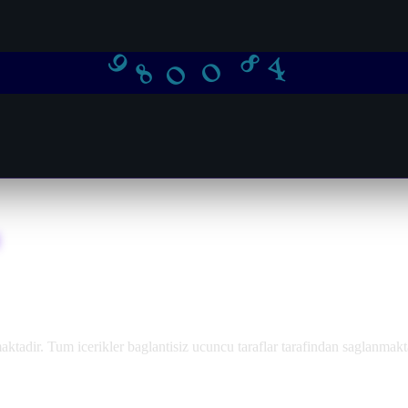
0
0
9
8
8
4
adir. Tum icerikler baglantisiz ucuncu taraflar tarafindan saglanmakt