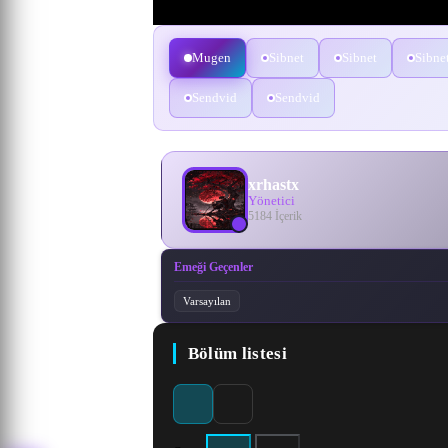
Mugen
Sibnet
Sibnet
Sibne
Sendvid
Sendvid
xrhastx
Yönetici
5184 İçerik
Emeği Geçenler
Varsayılan
Bölüm listesi