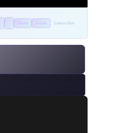
Listeye Ekle
Önceki
Sonraki