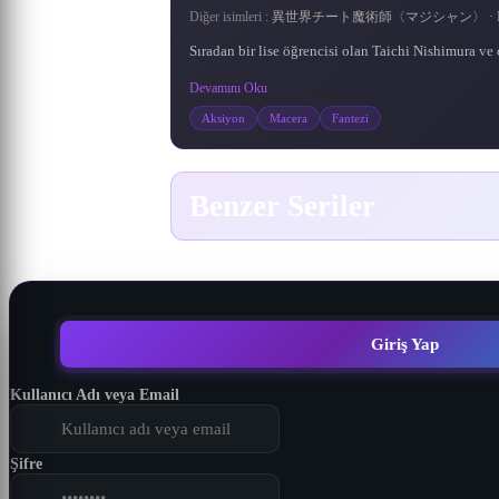
Diğer isimleri :
異世界チート魔術師〈マジシャン〉 · Isekai Cheat
Sıradan bir lise öğrencisi olan Taichi Nishimura ve
Devamını Oku
Aksiyon
Macera
Fantezi
Benzer Seriler
ONE PIECE
Wushen Zhuzai
Xian Ni
Wanmei Shijie
Naruto: Shippuuden
Meitantei Conan
Battle Through The Heavens 5. Sezon
Ling Jian Zun 4th Season
1161
643
203
145
267
500
536
900
DONGHUA
DONGHUA
DONGHUA
DONGHUA
DONGHUA
ANIME
ANIME
ANIME
Naruto: Shippuuden
Battle Through The
Ling Jian Zun 4th
Meitantei Conan
Wushen Zhuzai
Wanmei Shijie
ONE PIECE
Xian Ni
Heavens 5. Sezon
Season
Korsan Kral Gold Roger, bu
Köylerin güç ve bölge elde
Başlangıçta askeri alandaki
17 yaşında, henüz liseye
Er Gen'in aynı isimli
Naruto Uzumaki,
dünyadaki herşeyi elde eder
etmek için savaştığı eşsiz bir
Konohagakure yani Gizli
gitmesine rağmen birçok
romanından uyarlanan
en büyük dahi olan
Ling Jian Zun animesinin 4.
Doupo Cangqiong serisinin
Giriş Yap
Yaprak Köyü’nden ayrılarak
dünyada doğan ana karakter
"Ölümsüz İsyan", kırsal
ve idam edilirken, tüm
olayı çözmüş genç bir
kahraman Qin Chen,
sezonudur.
5. sezonu.
dedektif olan Shinichi Kudo,
kesimde yaşayan sıradan bir
Shi Hao, en kötü koşullarda
daha da güçlenme arzusunu
servetinin Grand Line’da
insanlar tarafından
0.0 / 10
6.6
7.3
·
kız arkadaşıyla gittiği parkta,
doğan göklerin kutsadığı bir
çocuk olan, yüreğinden
olduğunu, onu arayıp
körükleyen olayların
anakaranın yasak
bulmaları gerektiğini söyler.
ardından yoğun bir eğitime
etkilenen ve ölümsüzlere
yetenek. Ancak klanının
şüpheli birilerini takip
topraklarındaki ölüm
Kullanıcı Adı veya Email
203 Bölüm
536 Bölüm
karşı antrenman yapan Wang
ederken siyahlar giymiş bir
başlamasının üzerinden iki
gizemli bir geçmişi vardır.
Bu olaydan sonra herkes
kanyonuna düşmek için
Ayağa kalkması ve ulaşması
komplo kurdu. Kaçınılmaz
Grand Line’a gider. Ancak
Lin'in hikâyesini anlatıyor.
adam tarafından bayıltılır.
buçuk yıl geçmiştir. Bu
8.7
6.9
8.2
7.3
8.2
8.1
8.7
7.6
8.5
7.9
8.3
8.2
·
·
·
·
·
·
olarak ölmüş olan Qin Chen,
süreçte, seçkin kaçak ninja
Bulundukları mekân siyah
Grand Line’a girmek çok
gereken yeteneğe sahip
Sadece ölümsüzlüğü
zor, Grand Line’da canlı ka
grubundan oluşan gizemli
beklenmedik bir şekilde
aramakla kalmadı, aynı
giyinmiş adamın s
olabilmesi.
Şifre
1161 Bölüm
643 Bölüm
145 Bölüm
267 Bölüm
500 Bölüm
900 Bölüm
gizemli antik kılıcın gücünü
zamanda arkası
Akatsuki ö
tet