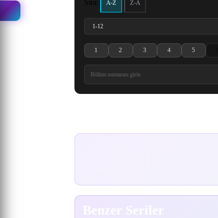
Sıra:
A-Z
Z-A
1
2
3
4
5
Isekai Cheat Magician 1. Bölüm izle
Isekai Cheat Magician 2. Bölüm izle
Isekai Cheat Magician 3. B
Isekai Cheat Magi
Isekai Ch
Yorumlar
Benzer Seriler