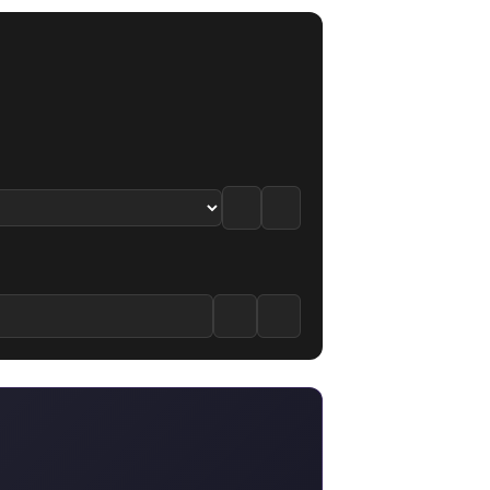
5.7
·
5.4
/10