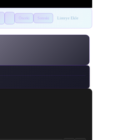
Listeye Ekle
Önceki
Sonraki