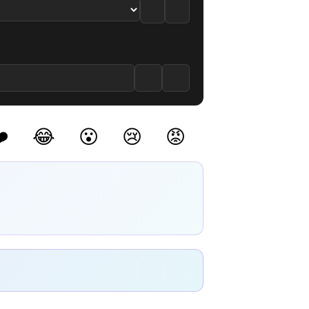
️
😂
😮
😢
😡
(0)
(0)
(0)
(0)
(0)