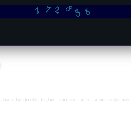
5
7
8
8
2
1
adir. Tum icerikler baglantisiz ucuncu taraflar tarafindan saglanmakt