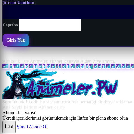
Şifremi Unuttum
Captcha
Giriş Yap
Alfabetik liste
Animeleri alfabetik sırayla A'dan Z'ye arayın.
All
#
0-9
A
B
C
D
E
F
G
H
I
J
K
L
M
N
O
P
Q
R
S
T
U
V
W
X
Y
Z
Sorumluluk Reddi: Bu site sunucusunda herhangi bir dosya saklamamakt
Ana Sayfa
Iletisim
Alfabetik liste
Abonelik Uyarısı!
Ücretli içeriklerimizi görüntülemek için lütfen bir plana abone olun
İptal
Şimdi Abone Ol