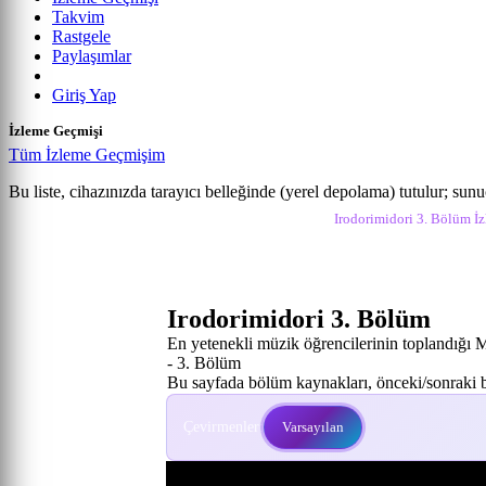
Takvim
Rastgele
Paylaşımlar
Giriş Yap
İzleme Geçmişi
Tüm İzleme Geçmişim
Irodorimidori
Bu liste, cihazınızda tarayıcı belleğinde (yerel depolama) tutulur; sun
Anime izle
Irodorimidori İzle
Irodorimidori 3. Bölüm İz
3. Bölüm
Irodorimidori 3. Bölüm
En yetenekli müzik öğrencilerinin toplandığı M
- 3. Bölüm
Bu sayfada bölüm kaynakları, önceki/sonraki bö
Çevirmenler:
Varsayılan