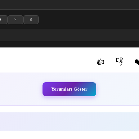
6
7
8
le
ölüm izle
dori 5. Bölüm izle
Irodorimidori 6. Bölüm izle
Irodorimidori 7. Bölüm izle
Irodorimidori 8. Bölüm izle
👍
👎
❤
(0)
(0)
Yorumları Göster