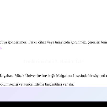
ucuya gönderilmez. Farklı cihaz veya tarayıcıda görünmez, çerezleri temiz
le
Irodorimidori 3. Bölüm İzle
aigahara Müzik Üniversitesine bağlı Maigahara Lisesinde bir söylenti do
lüm geçişi ve güncel izleme bağlantıları yer alır.