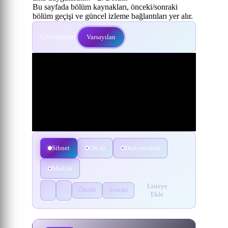
Bu sayfada bölüm kaynakları, önceki/sonraki
bölüm geçişi ve güncel izleme bağlantıları yer alır.
Çevirmenler:
Varsayılan
Sibnet
OK.ru
Dailymotion
Mail.ru
Listeye
Önceki
Sonraki
Ekle