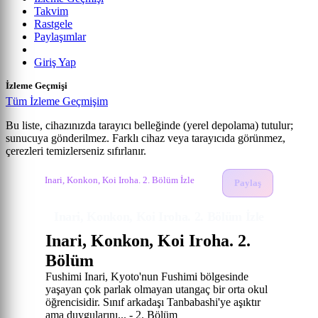
Takvim
Rastgele
Paylaşımlar
Giriş Yap
İzleme Geçmişi
Tüm İzleme Geçmişim
Bu liste, cihazınızda tarayıcı belleğinde (yerel depolama) tutulur;
sunucuya gönderilmez. Farklı cihaz veya tarayıcıda görünmez,
Inari, Konkon, Koi Iroha.
çerezleri temizlerseniz sıfırlanır.
Anime izle
Inari, Konkon, Koi Iroha. İzle
2. Bölüm
Inari, Konkon, Koi Iroha. 2. Bölüm İzle
Paylaş
Inari, Konkon, Koi Iroha. 2. Bölüm İzle
Inari, Konkon, Koi Iroha. 2.
Bölüm
Fushimi Inari, Kyoto'nun Fushimi bölgesinde
yaşayan çok parlak olmayan utangaç bir orta okul
öğrencisidir. Sınıf arkadaşı Tanbabashi'ye aşıktır
ama duygularını... - 2. Bölüm