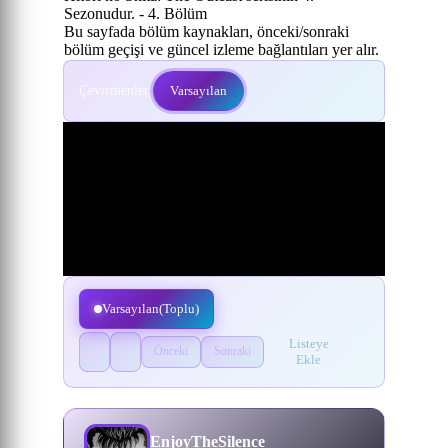
Sezonudur. - 4. Bölüm
Bu sayfada bölüm kaynakları, önceki/sonraki
bölüm geçişi ve güncel izleme bağlantıları yer alır.
Çevirmenler:
Varsayılan
Varsayılan(Toplu)
Listeye
Önceki
Sonraki
Ekle
EnjoyTheSilence