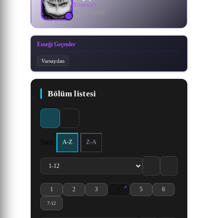
Yönetici
303936 İçerik
Emeği Geçenler
Varsayılan
Bölüm listesi
Sıra:
A-Z
Z-A
1
2
3
4
5
6
Hitori no Shita: The Outcast 4. Sezon 1. Bölüm izle
Hitori no Shita: The Outcast 4. Sezon 2. Bölüm izle
Hitori no Shita: The Outcast 4. Sezon 3. Bölüm izle
Hitori no Shita: The Outcast 4. Sezon 4.
Hitori no Shita: The Outcast 4. S
Hitori no Shita: The Ou
7-12
Hitori no Shita: The Outcast 4. Sezon 7-12. Bölüm izle