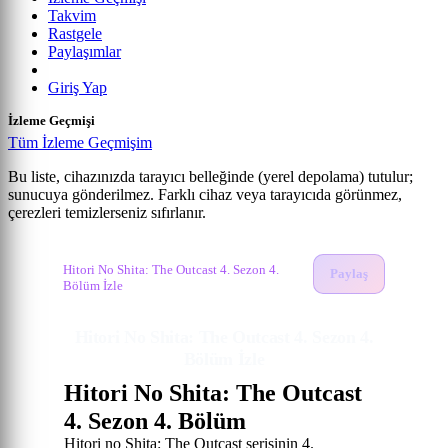
Takvim
Rastgele
Paylaşımlar
Giriş Yap
İzleme Geçmişi
Tüm İzleme Geçmişim
Bu liste, cihazınızda tarayıcı belleğinde (yerel depolama) tutulur;
sunucuya gönderilmez. Farklı cihaz veya tarayıcıda görünmez,
Hitori no Shita: The Outcast 4. Sezon
çerezleri temizlerseniz sıfırlanır.
Anime izle
4. Bölüm
Hitori No Shita: The Outcast 4. Sezon İzle
Hitori No Shita: The Outcast 4. Sezon 4.
Paylaş
Bölüm İzle
Hitori No Shita: The Outcast 4. Sezon 4.
Bölüm İzle
Hitori No Shita: The Outcast
4. Sezon 4. Bölüm
Hitori no Shita: The Outcast serisinin 4.