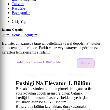
Takvim
Rastgele
Paylaşımlar
Giriş Yap
İzleme Geçmişi
Tüm İzleme Geçmişim
Bu liste, cihazınızda tarayıcı belleğinde (yerel depolama) tutulur;
sunucuya gönderilmez. Farklı cihaz veya tarayıcıda görünmez,
Fushigi na Elevator
çerezleri temizlerseniz sıfırlanır.
Anime izle
Fushigi Na Elevator İzle
1. Bölüm
Fushigi Na Elevator 1. Bölüm İzle
Paylaş
Fushigi Na Elevator 1. Bölüm İzle
Fushigi Na Elevator 1. Bölüm
Bir sabah evinden okuluna gitmek için çantası ile
yola koyulan çocuk asansöre biner. Gitmek
istediği katın tuşuna basar ve beklemeye başlar.
Bu sırada asansör a... - 1. Bölüm
Bu sayfada bölüm kaynakları, önceki/sonraki