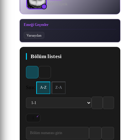
303936 İçerik
Emeği Geçenler
Varsayılan
Bölüm listesi
Sıra:
A-Z
Z-A
1
Fushigi na Elevator 1. Bölüm izle