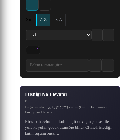
dedektif olan Shinichi Kudo,
kesimde yaşayan sıradan bir
Shi Hao, en kötü koşullarda
daha da güçlenme arzusunu
servetinin Grand Line’da
insanlar tarafından
0.0 / 10
6.6
7.3
·
kız arkadaşıyla gittiği parkta,
doğan göklerin kutsadığı bir
çocuk olan, yüreğinden
olduğunu, onu arayıp
körükleyen olayların
anakaranın yasak
bulmaları gerektiğini söyler.
ardından yoğun bir eğitime
etkilenen ve ölümsüzlere
yetenek. Ancak klanının
şüpheli birilerini takip
topraklarındaki ölüm
203 Bölüm
536 Bölüm
karşı antrenman yapan Wang
ederken siyahlar giymiş bir
başlamasının üzerinden iki
gizemli bir geçmişi vardır.
Bu olaydan sonra herkes
kanyonuna düşmek için
Sıra:
A-Z
Z-A
Ayağa kalkması ve ulaşması
komplo kurdu. Kaçınılmaz
Grand Line’a gider. Ancak
Lin'in hikâyesini anlatıyor.
adam tarafından bayıltılır.
buçuk yıl geçmiştir. Bu
8.7
6.9
8.2
7.3
8.2
8.1
8.7
7.6
8.5
7.9
8.3
8.2
·
·
·
·
·
·
olarak ölmüş olan Qin Chen,
süreçte, seçkin kaçak ninja
Bulundukları mekân siyah
Grand Line’a girmek çok
gereken yeteneğe sahip
Sadece ölümsüzlüğü
zor, Grand Line’da canlı ka
grubundan oluşan gizemli
beklenmedik bir şekilde
aramakla kalmadı, aynı
giyinmiş adamın s
olabilmesi.
1161 Bölüm
643 Bölüm
145 Bölüm
267 Bölüm
500 Bölüm
900 Bölüm
gizemli antik kılıcın gücünü
zamanda arkası
Akatsuki ö
tet
1
Fushigi na Elevator 1. Bölüm izle
5.7
·
5.0
/10
Fushigi Na Elevator
Film
Diğer isimleri :
ふしぎなエレベーター · The Elevator ·
Fushigina Elevator
Bir sabah evinden okuluna gitmek için çantası ile
yola koyulan çocuk asansöre biner. Gitmek istediği
katın tuşuna basar....