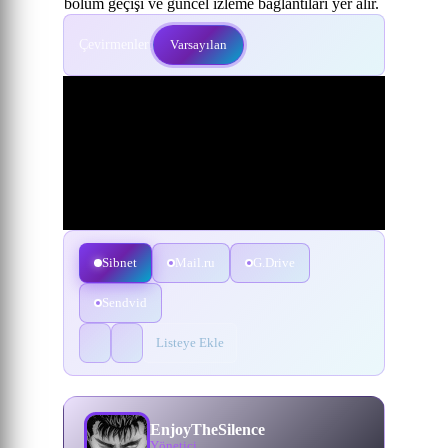
bölüm geçişi ve güncel izleme bağlantıları yer alır.
Çevirmenler:
Varsayılan
Sibnet
Mail.ru
G.Drive
Sendvid
Listeye Ekle
EnjoyTheSilence
Yönetici