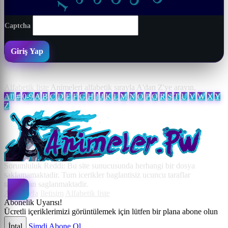
0
5
6
0
8
1
Captcha
Giriş Yap
Alfabetik liste
Animeleri alfabetik sırayla A'dan Z'ye arayın.
All
#
0-9
A
B
C
D
E
F
G
H
I
J
K
L
M
N
O
P
Q
R
S
T
U
V
W
X
Y
Z
Sorumluluk Reddi: Bu site sunucusunda herhangi bir dosya
saklamamaktadir. Tum icerikler baglantisiz ucuncu taraflar
tarafindan saglanmaktadir.
Ana Sayfa
Iletisim
Alfabetik liste
Abonelik Uyarısı!
Ücretli içeriklerimizi görüntülemek için lütfen bir plana abone olun
İptal
Şimdi Abone Ol