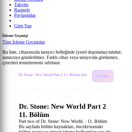
Takvim
Rastgele
Paylaşımlar
Giriş Yap
İzleme Geçmişi
Tüm İzleme Geçmişim
Bu liste, cihazınızda tarayıcı belleğinde (yerel depolama) tutulur;
sunucuya gönderilmez. Farklı cihaz veya tarayıcıda görünmez,
Dr. Stone: New World Part 2
çerezleri temizlerseniz sıfırlanır.
Anime izle
Dr. Stone: New World Part 2 İzle
11. Bölüm
Dr. Stone: New World Part 2 11. Bölüm İzle
Paylaş
Dr. Stone: New World Part 2 11. Bölüm
İzle
Dr. Stone: New World Part 2
11. Bölüm
Part two of Dr. Stone: New World. - 11. Bölüm
Bu sayfada bölüm kaynakları, önceki/sonraki
bölüm geçişi ve güncel izleme bağlantıları yer alır.