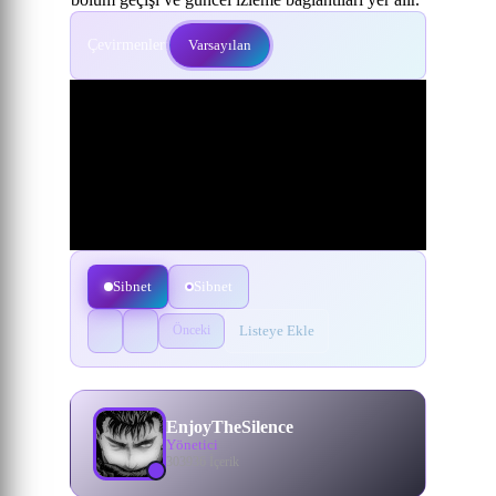
Çevirmenler:
Varsayılan
Sibnet
Sibnet
Listeye Ekle
Önceki
EnjoyTheSilence
Yönetici
303936 İçerik