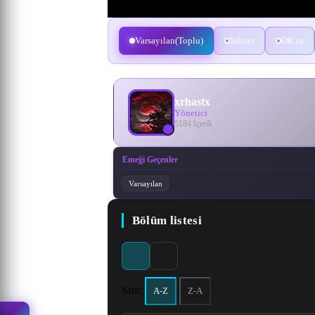
Varsayılan(Toplu)
Sibnet
OK.ru
xrhastx
Yönetici
5184 İçerik
Emeği Geçenler
Varsayılan
Bölüm listesi
Sıra:
A-Z
Z-A