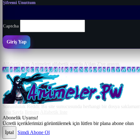
Şifremi Unuttum
Captcha
Giriş Yap
Alfabetik liste
Animeleri alfabetik sırayla A'dan Z'ye arayın.
All
#
0-9
A
B
C
D
E
F
G
H
I
J
K
L
M
N
O
P
Q
R
S
T
U
V
W
X
Y
Z
Sorumluluk Reddi: Bu site sunucusunda herhangi bir dosya saklamamakt
Ana Sayfa
Iletisim
Alfabetik liste
Abonelik Uyarısı!
Ücretli içeriklerimizi görüntülemek için lütfen bir plana abone olun
İptal
Şimdi Abone Ol