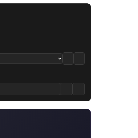
izle
2. Bölüm izle
7.4
·
7.3
/10