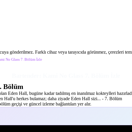
ucuya gönderilmez. Farklı cihaz veya tarayıcıda görünmez, çerezleri temiz
ami No Glass 7. Bölüm İzle
Bartender: Kami No Glass 7. Bölüm İzle
. Bölüm
olan Eden Hall, bugüne kadar tadılmış en inanılmaz kokteylleri hazırl
den Hall'u herkes bulamaz; daha ziyade Eden Hall sizi... - 7. Bölüm
lüm geçişi ve güncel izleme bağlantıları yer alır.