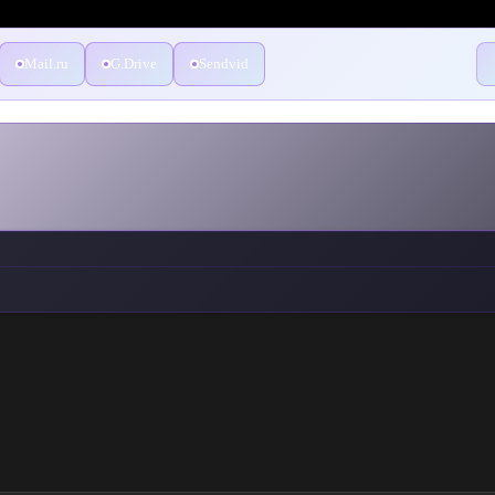
Mail.ru
G.Drive
Sendvid