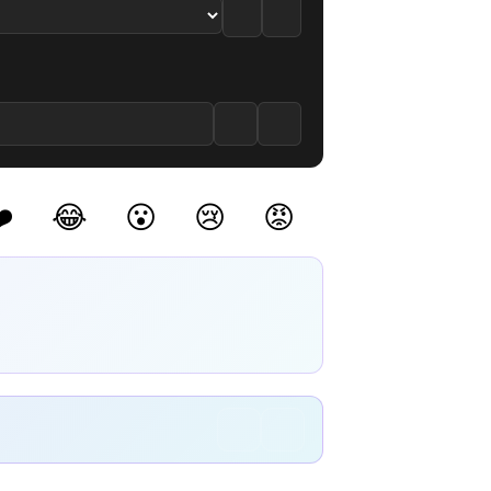
izle
2. Bölüm izle
️
😂
😮
😢
😡
(0)
(0)
(0)
(0)
(0)