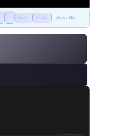
Listeye Ekle
Önceki
Sonraki