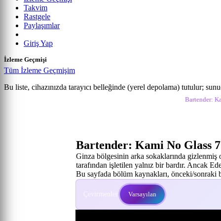
Takvim
Rastgele
Paylaşımlar
Giriş Yap
İzleme Geçmişi
Tüm İzleme Geçmişim
Bartender: Kami no Glass
Bu liste, cihazınızda tarayıcı belleğinde (yerel depolama) tutulur; sun
Anime izle
Bartender: Kami No Glass İzle
Bartender: K
7. Bölüm
Bartender: Kami No Glass 7
Ginza bölgesinin arka sokaklarında gizlenmiş 
tarafından işletilen yalnız bir bardır. Ancak E
Bu sayfada bölüm kaynakları, önceki/sonraki bö
Çevirmenler:
Varsayılan