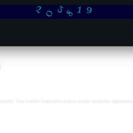
0
3
2
8
1
9
adir. Tum icerikler baglantisiz ucuncu taraflar tarafindan saglanmakt