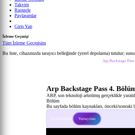
Takvim
Rastgele
Paylaşımlar
Giriş Yap
İzleme Geçmişi
Tüm İzleme Geçmişim
ARP Backstage Pass
Bu liste, cihazınızda tarayıcı belleğinde (yerel depolama) tutulur; sun
Anime izle
Arp Backstage Pass İzle
Arp Backstage Pass 
4. Bölüm
Arp Backstage Pass 4. Bölü
ARP, son teknoloji artırılmış gerçeklikle yaratı
Bölüm
Bu sayfada bölüm kaynakları, önceki/sonraki bö
Çevirmenler:
Varsayılan