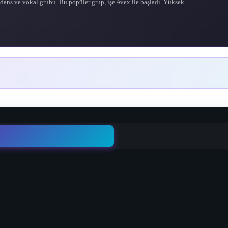
 dans ve vokal grubu. Bu popüler grup, işe Avex ile başladı. Yüksek....