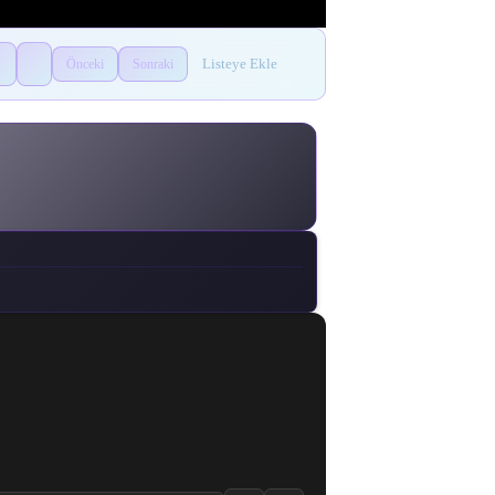
Listeye Ekle
Önceki
Sonraki