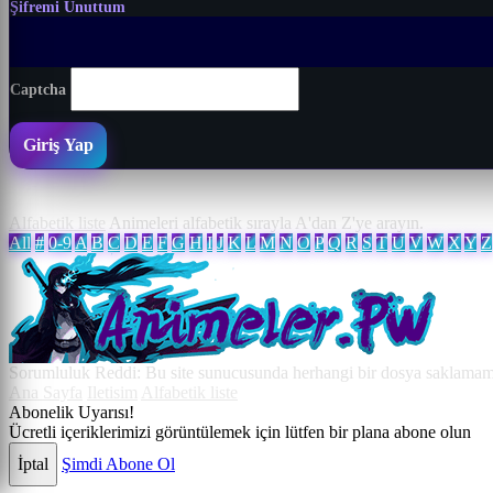
Şifremi Unuttum
Captcha
Giriş Yap
Alfabetik liste
Animeleri alfabetik sırayla A'dan Z'ye arayın.
All
#
0-9
A
B
C
D
E
F
G
H
I
J
K
L
M
N
O
P
Q
R
S
T
U
V
W
X
Y
Z
Sorumluluk Reddi: Bu site sunucusunda herhangi bir dosya saklamamakt
Ana Sayfa
Iletisim
Alfabetik liste
Abonelik Uyarısı!
Ücretli içeriklerimizi görüntülemek için lütfen bir plana abone olun
İptal
Şimdi Abone Ol