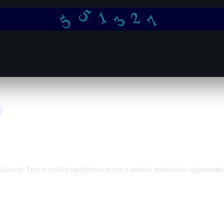
5
3
5
7
2
1
adir. Tum icerikler baglantisiz ucuncu taraflar tarafindan saglanmakt