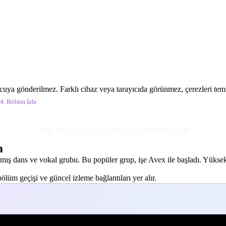
ucuya gönderilmez. Farklı cihaz veya tarayıcıda görünmez, çerezleri temiz
4. Bölüm İzle
Arp Backstage Pass 4. Bölüm İzle
m
lmış dans ve vokal grubu. Bu popüler grup, işe Avex ile başladı. Yüksek sev
lüm geçişi ve güncel izleme bağlantıları yer alır.