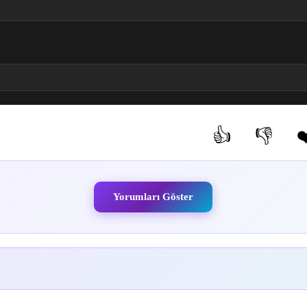
m izle
s 4. Bölüm izle
stage Pass 5. Bölüm izle
👍
👎
❤
(0)
(0)
Yorumları Göster