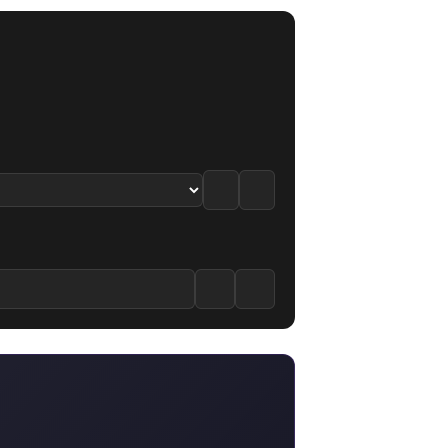
5.5
·
4.8
/10