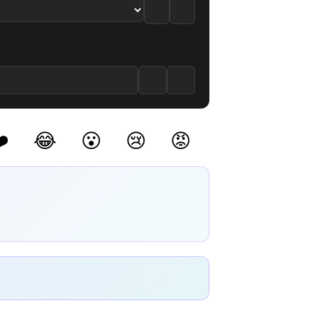
️
😂
😮
😢
😡
(0)
(0)
(0)
(0)
(0)