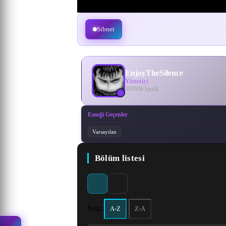
Sibnet
EnjoyTheSilence
Yönetici
303936 İçerik
Emeği Geçenler
Varsayılan
Bölüm listesi
Sıra:
A-Z
Z-A