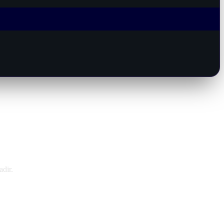
adir.