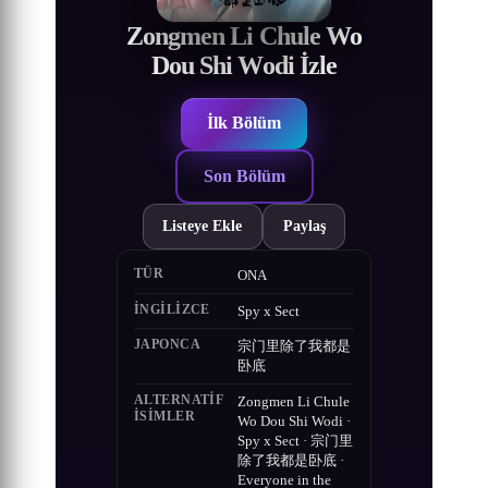
Zongmen Li Chule Wo
Dou Shi Wodi İzle
İlk Bölüm
Son Bölüm
Listeye Ekle
Paylaş
TÜR
ONA
İNGILIZCE
Spy x Sect
JAPONCA
宗门里除了我都是
卧底
ALTERNATIF
Zongmen Li Chule
ISIMLER
Wo Dou Shi Wodi ·
Spy x Sect · 宗门里
除了我都是卧底 ·
Everyone in the