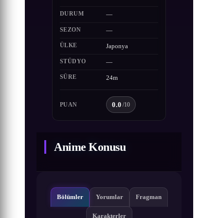
DURUM
—
SEZON
—
ÜLKE
Japonya
STÜDYO
—
SÜRE
24m
0.0
PUAN
/10
Anime Konusu
Bölümler
Yorumlar
Fragman
Karakterler