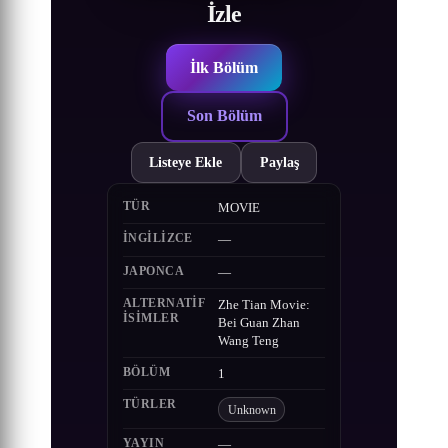
İzle
İlk Bölüm
Son Bölüm
Listeye Ekle
Paylaş
TÜR
MOVIE
İNGILIZCE
—
JAPONCA
—
ALTERNATIF
Zhe Tian Movie:
ISIMLER
Bei Guan Zhan
Wang Teng
BÖLÜM
1
TÜRLER
Unknown
YAYIN
—