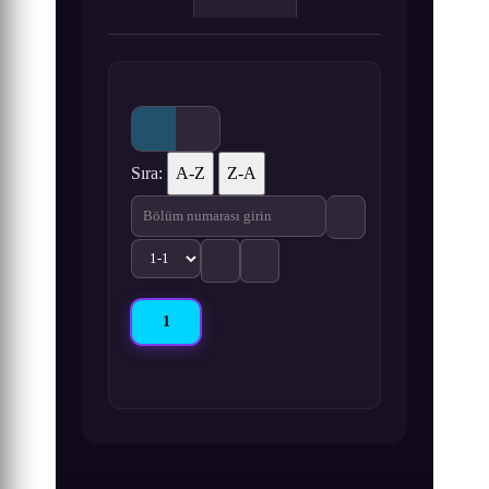
Sıra:
A-Z
Z-A
1
Zhe Tian Movie: Bei Guan Zhan Wang Teng 1. B