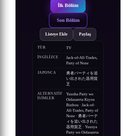
İlk Bölüm
Son Bölüm
Listeye Ekle
Paylaş
TÜR
TV
İNGILIZCE
Jack-of-All-Trades,
Party of None
JAPONCA
勇者パーティを追
い出された器用貧
乏
ALTERNATIF
Yuusha Party wo
ISIMLER
Oidasareta Kiyou
Binbou · Jack-of-
All-Trades, Party of
None · 勇者パーテ
ィを追い出された
器用貧乏 · Yuusya
Party wo Oidasareta