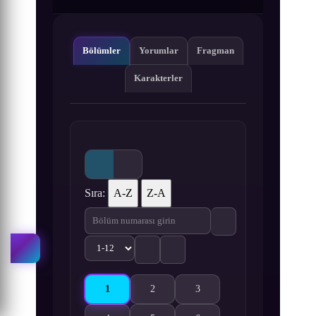
Bölümler
Yorumlar
Fragman
Karakterler
Sıra:
A-Z
Z-A
1
2
3
Yuusha Party wo Oidasareta Kiyoubinbou 1. Böl
Yuusha Party wo Oidasareta Kiyoubinbou
Yuusha Party wo Oidasareta 