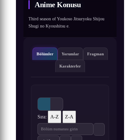
Anime Konusu
Third season of Youkoso Jitsuryoku Shijou
Shugi no Kyoushitsu e.
Bölümler
Yorumlar
Fragman
Karakterler
Sıra:
A-Z
Z-A