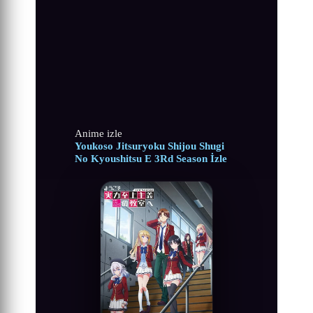
Anime izle
Youkoso Jitsuryoku Shijou Shugi
No Kyoushitsu E 3Rd Season İzle