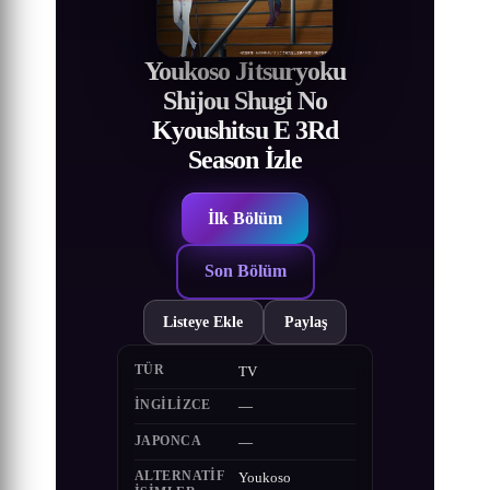
Youkoso Jitsuryoku
Shijou Shugi No
Kyoushitsu E 3Rd
Season İzle
İlk Bölüm
Son Bölüm
Listeye Ekle
Paylaş
TÜR
TV
İNGILIZCE
—
JAPONCA
—
ALTERNATIF
Youkoso