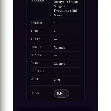
ISIMLER
Jitsuryoku Shijou
Shugi no
Kyoushitsu e 3rd
Season
BÖLÜM
13
TÜRLER
-
YAYIN
—
DURUM
Yayında
SEZON
—
ÜLKE
Japonya
STÜDYO
—
SÜRE
24m
0.0
PUAN
/10