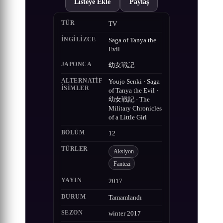
Listeye Ekle
Paylaş
TÜR
TV
İNGILIZCE
Saga of Tanya the
Evil
JAPONCA
幼女戦記
ALTERNATIF
Youjo Senki · Saga
ISIMLER
of Tanya the Evil ·
幼女戦記 · The
Military Chronicles
of a Little Girl
BÖLÜM
12
TÜRLER
Aksiyon
Fantezi
YAYIN
2017
DURUM
Tamamlandı
SEZON
winter 2017