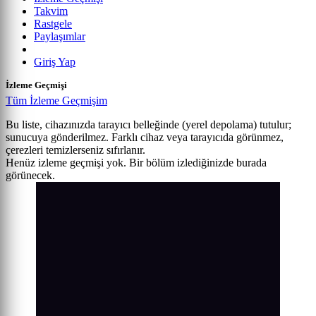
Takvim
Rastgele
Paylaşımlar
Giriş Yap
İzleme Geçmişi
Tüm İzleme Geçmişim
Bu liste, cihazınızda tarayıcı belleğinde (yerel depolama) tutulur;
sunucuya gönderilmez. Farklı cihaz veya tarayıcıda görünmez,
çerezleri temizlerseniz sıfırlanır.
Henüz izleme geçmişi yok. Bir bölüm izlediğinizde burada
görünecek.