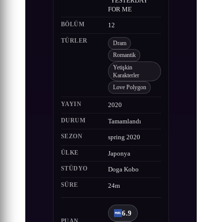
"YESTERDAY"
FOR ME
BÖLÜM
12
TÜRLER
Dram
Romantik
Yetişkin
Karakterler
Love Polygon
YAYIN
2020
DURUM
Tamamlandı
SEZON
spring 2020
ÜLKE
Japonya
STÜDYO
Doga Kobo
SÜRE
24m
6.9
PUAN