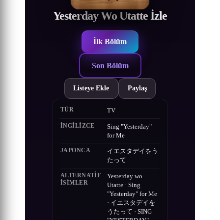
Yesterday Wo Utatte İzle
İlk Bölüm
Son Bölüm
Listeye Ekle
Paylaş
TÜR
TV
İNGILIZCE
Sing "Yesterday"
for Me
JAPONCA
イエスタデイをう
たって
ALTERNATIF
Yesterday wo
ISIMLER
Utatte · Sing
"Yesterday" for Me
· イエスタデイを
うたって · SING