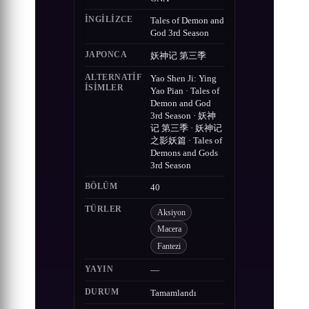
İNGILIZCE
Tales of Demon and
God 3rd Season
JAPONCA
妖神记 第三季
ALTERNATIF
Yao Shen Ji: Ying
ISIMLER
Yao Pian · Tales of
Demon and God
3rd Season · 妖神
记 第三季 · 妖神记
之影妖篇 · Tales of
Demons and Gods
3rd Season
BÖLÜM
40
TÜRLER
Aksiyon
Macera
Fantezi
YAYIN
—
DURUM
Tamamlandı