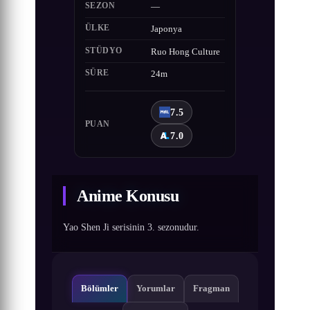
SEZON
—
ÜLKE
Japonya
STÜDYO
Ruo Hong Culture
SÜRE
24m
7.5
PUAN
7.0
Anime Konusu
Yao Shen Ji serisinin 3. sezonudur.
Bölümler
Yorumlar
Fragman