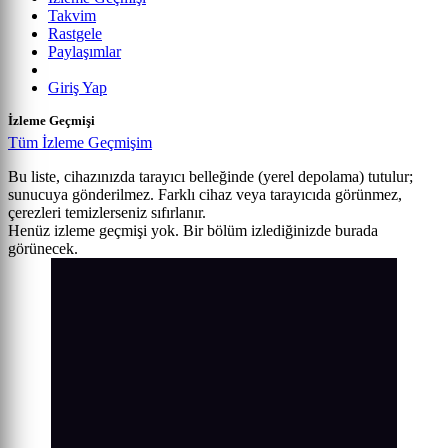
Takvim
Rastgele
Paylaşımlar
Giriş Yap
İzleme Geçmişi
Tüm İzleme Geçmişim
Bu liste, cihazınızda tarayıcı belleğinde (yerel depolama) tutulur;
sunucuya gönderilmez. Farklı cihaz veya tarayıcıda görünmez,
çerezleri temizlerseniz sıfırlanır.
Henüz izleme geçmişi yok. Bir bölüm izlediğinizde burada
görünecek.