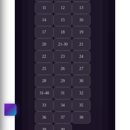
11
12
13
Yao Shen Ji 3. Sezon 11. Bölüm izle
Yao Shen Ji 3. Sezon 12. Bölüm izle
Yao Shen Ji 3. Sezon 13. Böl
14
15
16
Yao Shen Ji 3. Sezon 14. Bölüm izle
Yao Shen Ji 3. Sezon 15. Bölüm izle
Yao Shen Ji 3. Sezon 16. Böl
17
18
19
Yao Shen Ji 3. Sezon 17. Bölüm izle
Yao Shen Ji 3. Sezon 18. Bölüm izle
Yao Shen Ji 3. Sezon 19. Böl
20
21-30
21
Yao Shen Ji 3. Sezon 20. Bölüm izle
Yao Shen Ji 3. Sezon 21-30. Bölüm izle
Yao Shen Ji 3. Sezon 21. Böl
22
23
24
Yao Shen Ji 3. Sezon 22. Bölüm izle
Yao Shen Ji 3. Sezon 23. Bölüm izle
Yao Shen Ji 3. Sezon 24. Böl
25
26
27
Yao Shen Ji 3. Sezon 25. Bölüm izle
Yao Shen Ji 3. Sezon 26. Bölüm izle
Yao Shen Ji 3. Sezon 27. Böl
28
29
30
Yao Shen Ji 3. Sezon 28. Bölüm izle
Yao Shen Ji 3. Sezon 29. Bölüm izle
Yao Shen Ji 3. Sezon 30. Böl
31-40
31
32
Yao Shen Ji 3. Sezon 31-40. Bölüm izle
Yao Shen Ji 3. Sezon 31. Bölüm izle
Yao Shen Ji 3. Sezon 32. Böl
33
34
35
Yao Shen Ji 3. Sezon 33. Bölüm izle
Yao Shen Ji 3. Sezon 34. Bölüm izle
Yao Shen Ji 3. Sezon 35. Böl
36
37
38
Yao Shen Ji 3. Sezon 36. Bölüm izle
Yao Shen Ji 3. Sezon 37. Bölüm izle
Yao Shen Ji 3. Sezon 38. Böl
39
40