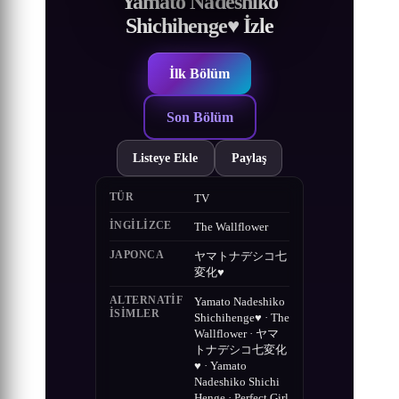
Yamato Nadeshiko
Shichihenge♥ İzle
İlk Bölüm
Son Bölüm
Listeye Ekle
Paylaş
TÜR
TV
İNGILIZCE
The Wallflower
JAPONCA
ヤマトナデシコ七
変化♥
ALTERNATIF
Yamato Nadeshiko
ISIMLER
Shichihenge♥ · The
Wallflower · ヤマ
トナデシコ七変化
♥ · Yamato
Nadeshiko Shichi
Henge · Perfect Girl