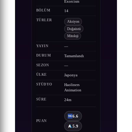
Exorcism
BÖLÜM
14
TÜRLER
Aksiyon
Doğaüstü
Mitoloji
YAYIN
—
DURUM
Tamamlandı
SEZON
—
ÜLKE
Japonya
STÜDYO
Haoliners
Animation
SÜRE
24m
6.6
PUAN
5.9