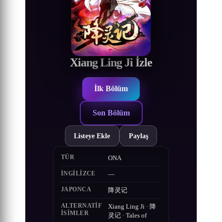
Xiang Ling Ji İzle
İlk Bölüm
Son Bölüm
Listeye Ekle
Paylaş
TÜR
ONA
İNGILIZCE
—
JAPONCA
降灵记
ALTERNATIF
Xiang Ling Ji · 降
ISIMLER
灵记 · Tales of