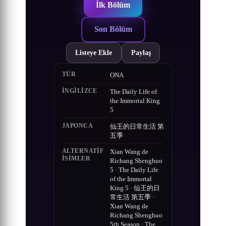
İlk Bölüm
Son Bölüm
Listeye Ekle
Paylaş
TÜR
ONA
İNGILIZCE
The Daily Life of
the Immortal King
5
JAPONCA
仙王的日常生活 第
五季
ALTERNATIF
Xian Wang de
ISIMLER
Richang Shenghuo
5 · The Daily Life
of the Immortal
King 5 · 仙王的日
常生活 第五季 ·
Xian Wang de
Richang Shenghuo
5th Season · The