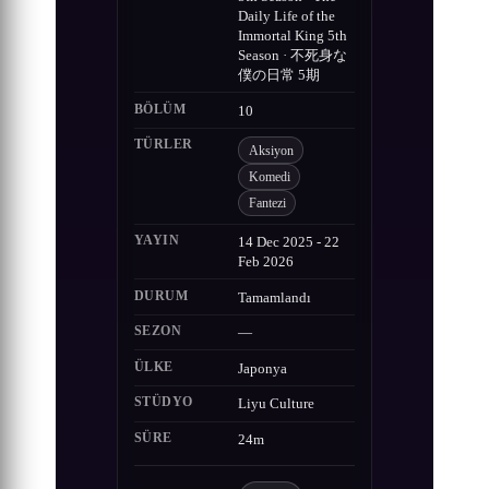
Daily Life of the
Immortal King 5th
Season · 不死身な
僕の日常 5期
BÖLÜM
10
TÜRLER
Aksiyon
Komedi
Fantezi
YAYIN
14 Dec 2025 - 22
Feb 2026
DURUM
Tamamlandı
SEZON
—
ÜLKE
Japonya
STÜDYO
Liyu Culture
SÜRE
24m