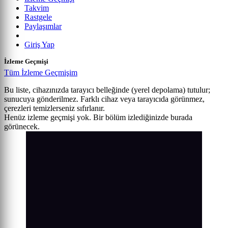
Takvim
Rastgele
Paylaşımlar
Giriş Yap
İzleme Geçmişi
Tüm İzleme Geçmişim
Bu liste, cihazınızda tarayıcı belleğinde (yerel depolama) tutulur;
sunucuya gönderilmez. Farklı cihaz veya tarayıcıda görünmez,
çerezleri temizlerseniz sıfırlanır.
Henüz izleme geçmişi yok. Bir bölüm izlediğinizde burada
görünecek.