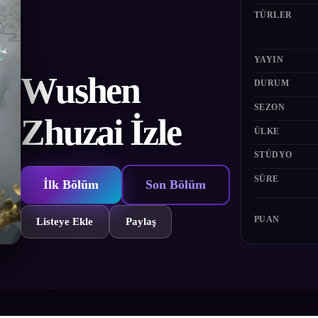
TÜRLER
YAYIN
Wushen
DURUM
SEZON
Zhuzai İzle
ÜLKE
STÜDYO
SÜRE
İlk Bölüm
Son Bölüm
PUAN
Listeye Ekle
Paylaş