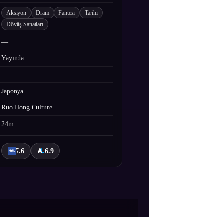
Aksiyon
Dram
Fantezi
Tarihi
Dövüş Sanatları
—
Yayında
—
Japonya
Ruo Hong Culture
24m
7.6
6.9