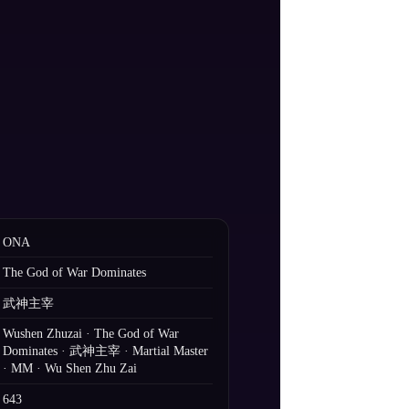
ONA
The God of War Dominates
武神主宰
Wushen Zhuzai · The God of War
Dominates · 武神主宰 · Martial Master
· MM · Wu Shen Zhu Zai
643