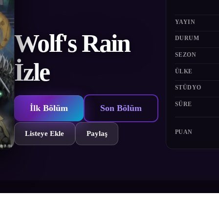
YAYIN
Wolf's Rain
DURUM
SEZON
İzle
ÜLKE
STÜDYO
SÜRE
İlk Bölüm
Son Bölüm
PUAN
Listeye Ekle
Paylaş