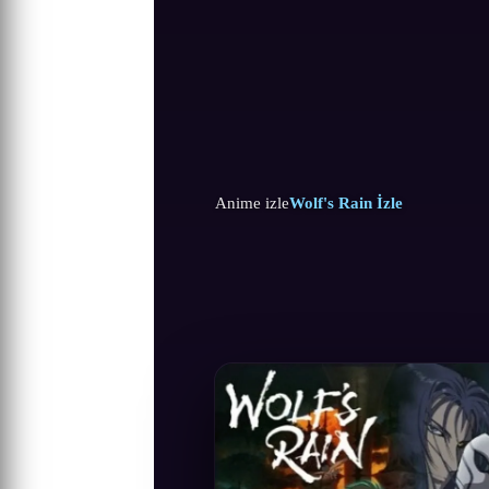
Anime izle
Wolf's Rain İzle