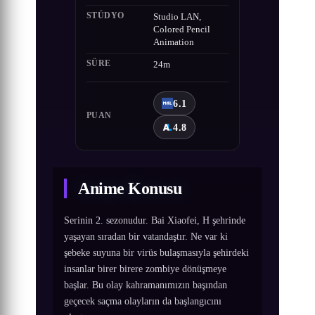
STÜDYO
Studio LAN,
Colored Pencil
Animation
SÜRE
24m
6.1
PUAN
4.8
Anime Konusu
Serinin 2. sezonudur. Bai Xiaofei, H şehrinde
yaşayan sıradan bir vatandaştır. Ne var ki
şebeke suyuna bir virüs bulaşmasıyla şehirdeki
insanlar birer birere zombiye dönüşmeye
başlar. Bu olay kahramanımızın başından
geçecek saçma olayların da başlangıcını