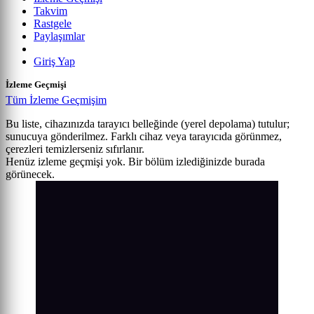
Takvim
Rastgele
Paylaşımlar
Giriş Yap
İzleme Geçmişi
Tüm İzleme Geçmişim
Bu liste, cihazınızda tarayıcı belleğinde (yerel depolama) tutulur;
sunucuya gönderilmez. Farklı cihaz veya tarayıcıda görünmez,
çerezleri temizlerseniz sıfırlanır.
Henüz izleme geçmişi yok. Bir bölüm izlediğinizde burada
görünecek.