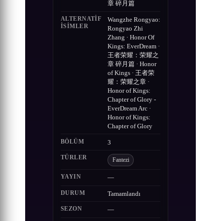
章 碎月篇
ALTERNATIF
Wangzhe Rongyao:
ISIMLER
Rongyao Zhi
Zhang · Honor Of
Kings: EverDream ·
王者荣耀：荣耀之
章 碎月篇 · Honor
of Kings · 王者荣
耀：荣耀之章 ·
Honor of Kings:
Chapter of Glory -
EverDream Arc ·
Honor of Kings:
Chapter of Glory
BÖLÜM
3
TÜRLER
Fantezi
YAYIN
—
DURUM
Tamamlandı
SEZON
—