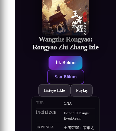
Wangzhe Rongyao:
Rongyao Zhi Zhang İzle
İlk Bölüm
Son Bölüm
Listeye Ekle
Paylaş
TÜR
ONA
İNGILIZCE
Honor Of Kings:
EverDream
JAPONCA
王者荣耀：荣耀之