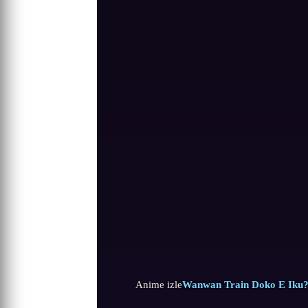
Anime izle
Wanwan Train Doko E Iku? 