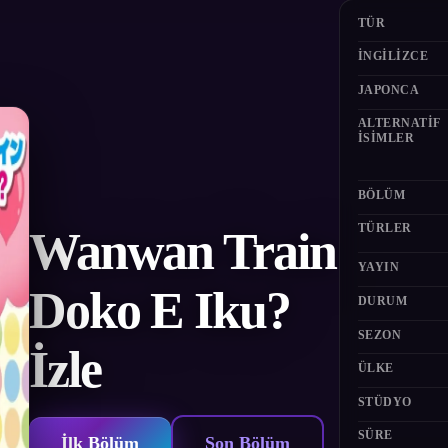
TÜR
İNGILIZCE
JAPONCA
ALTERNATIF
ISIMLER
BÖLÜM
TÜRLER
Wanwan Train
YAYIN
Doko E Iku?
DURUM
SEZON
İzle
ÜLKE
STÜDYO
SÜRE
İlk Bölüm
Son Bölüm