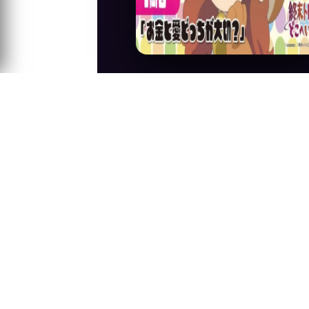
Anime Konusu
Shuumatsu Train Doko e Iku? animesinin
Sıra:
A-Z
Z-A