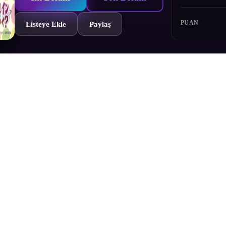
PUAN
Listeye Ekle
Paylaş
 mini bölümlerden oluşan yan seridir.
Bölümler
Yorumlar
Fragman
Karakterler