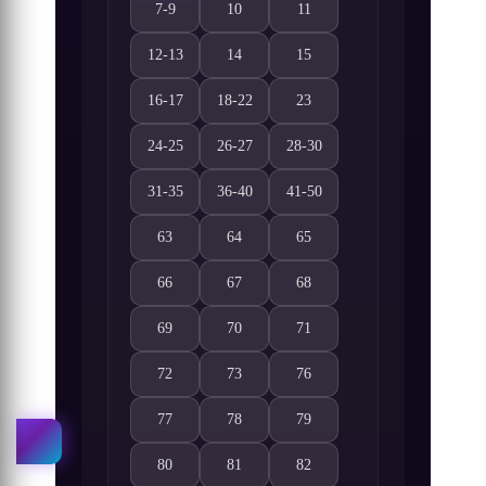
7-9
10
11
Wan Jie Zhizun 7-9. Bölüm izle
Wan Jie Zhizun 10. Bölüm izle
Wan Jie Zhizun 11. Bölüm izl
12-13
14
15
Wan Jie Zhizun 12-13. Bölüm izle
Wan Jie Zhizun 14. Bölüm izle
Wan Jie Zhizun 15. Bölüm iz
16-17
18-22
23
Wan Jie Zhizun 16-17. Bölüm izle
Wan Jie Zhizun 18-22. Bölüm izle
Wan Jie Zhizun 23. Bölüm iz
24-25
26-27
28-30
Wan Jie Zhizun 24-25. Bölüm izle
Wan Jie Zhizun 26-27. Bölüm izle
Wan Jie Zhizun 28-30. Bölüm
31-35
36-40
41-50
Wan Jie Zhizun 31-35. Bölüm izle
Wan Jie Zhizun 36-40. Bölüm izle
Wan Jie Zhizun 41-50. Bölüm
63
64
65
Wan Jie Zhizun 63. Bölüm izle
Wan Jie Zhizun 64. Bölüm izle
Wan Jie Zhizun 65. Bölüm iz
66
67
68
Wan Jie Zhizun 66. Bölüm izle
Wan Jie Zhizun 67. Bölüm izle
Wan Jie Zhizun 68. Bölüm iz
69
70
71
Wan Jie Zhizun 69. Bölüm izle
Wan Jie Zhizun 70. Bölüm izle
Wan Jie Zhizun 71. Bölüm iz
72
73
76
Wan Jie Zhizun 72. Bölüm izle
Wan Jie Zhizun 73. Bölüm izle
Wan Jie Zhizun 76. Bölüm iz
77
78
79
Wan Jie Zhizun 77. Bölüm izle
Wan Jie Zhizun 78. Bölüm izle
Wan Jie Zhizun 79. Bölüm iz
80
81
82
Wan Jie Zhizun 80. Bölüm izle
Wan Jie Zhizun 81. Bölüm izle
Wan Jie Zhizun 82. Bölüm iz