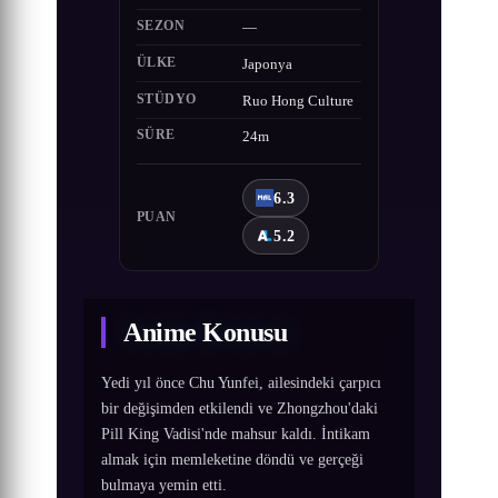
SEZON
—
ÜLKE
Japonya
STÜDYO
Ruo Hong Culture
SÜRE
24m
6.3
PUAN
5.2
Anime Konusu
Yedi yıl önce Chu Yunfei, ailesindeki çarpıcı
bir değişimden etkilendi ve Zhongzhou'daki
Pill King Vadisi'nde mahsur kaldı. İntikam
almak için memleketine döndü ve gerçeği
bulmaya yemin etti.