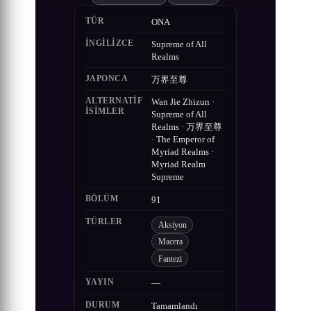
TÜR
ONA
İNGILIZCE
Supreme of All
Realms
JAPONCA
万界至尊
ALTERNATIF
Wan Jie Zhizun ·
ISIMLER
Supreme of All
Realms · 万界至尊
· The Emperor of
Myriad Realms ·
Myriad Realm
Supreme
BÖLÜM
91
TÜRLER
Aksiyon
Macera
Fantezi
YAYIN
—
DURUM
Tamamlandı