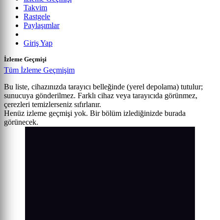
Takvim
Rastgele
Paylaşımlar
Giriş Yap
İzleme Geçmişi
Tüm İzleme Geçmişim
Bu liste, cihazınızda tarayıcı belleğinde (yerel depolama) tutulur;
sunucuya gönderilmez. Farklı cihaz veya tarayıcıda görünmez,
çerezleri temizlerseniz sıfırlanır.
Henüz izleme geçmişi yok. Bir bölüm izlediğinizde burada
görünecek.