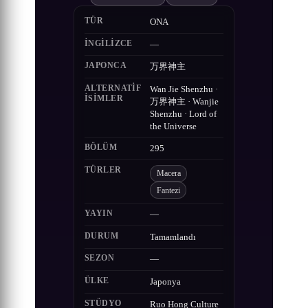
TÜR
ONA
İNGILIZCE
—
JAPONCA
万界神主
ALTERNATIF
Wan Jie Shenzhu ·
ISIMLER
万界神主 · Wanjie
Shenzhu · Lord of
the Universe
BÖLÜM
295
TÜRLER
Macera
Fantezi
YAYIN
—
DURUM
Tamamlandı
SEZON
—
ÜLKE
Japonya
STÜDYO
Ruo Hong Culture