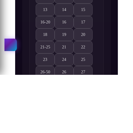
13
14
15
Wan Jie Shen Zhu 13. Bölüm izle
Wan Jie Shen Zhu 14. Bölüm izle
Wan Jie Shen Zhu 15. Bölüm 
16-20
16
17
Wan Jie Shen Zhu 16-20. Bölüm izle
Wan Jie Shen Zhu 16. Bölüm izle
Wan Jie Shen Zhu 17. Bölüm 
18
19
20
Wan Jie Shen Zhu 18. Bölüm izle
Wan Jie Shen Zhu 19. Bölüm izle
Wan Jie Shen Zhu 20. Bölüm 
21-25
21
22
Wan Jie Shen Zhu 21-25. Bölüm izle
Wan Jie Shen Zhu 21. Bölüm izle
Wan Jie Shen Zhu 22. Bölüm 
23
24
25
Wan Jie Shen Zhu 23. Bölüm izle
Wan Jie Shen Zhu 24. Bölüm izle
Wan Jie Shen Zhu 25. Bölüm 
26-50
26
27
Wan Jie Shen Zhu 26-50. Bölüm izle
Wan Jie Shen Zhu 26. Bölüm izle
Wan Jie Shen Zhu 27. Bölüm 
28
29
30
Wan Jie Shen Zhu 28. Bölüm izle
Wan Jie Shen Zhu 29. Bölüm izle
Wan Jie Shen Zhu 30. Bölüm 
31
32
33
Wan Jie Shen Zhu 31. Bölüm izle
Wan Jie Shen Zhu 32. Bölüm izle
Wan Jie Shen Zhu 33. Bölüm 
34
35
36
Wan Jie Shen Zhu 34. Bölüm izle
Wan Jie Shen Zhu 35. Bölüm izle
Wan Jie Shen Zhu 36. Bölüm 
37
38
39
Wan Jie Shen Zhu 37. Bölüm izle
Wan Jie Shen Zhu 38. Bölüm izle
Wan Jie Shen Zhu 39. Bölüm 