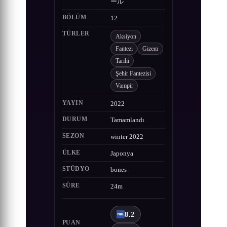
ール
BÖLÜM
12
TÜRLER
Aksiyon
Fantezi
Gizem
Tarihi
Şehir Fantezisi
Vampir
YAYIN
2022
DURUM
Tamamlandı
SEZON
winter 2022
ÜLKE
Japonya
STÜDYO
bones
SÜRE
24m
8.2
PUAN