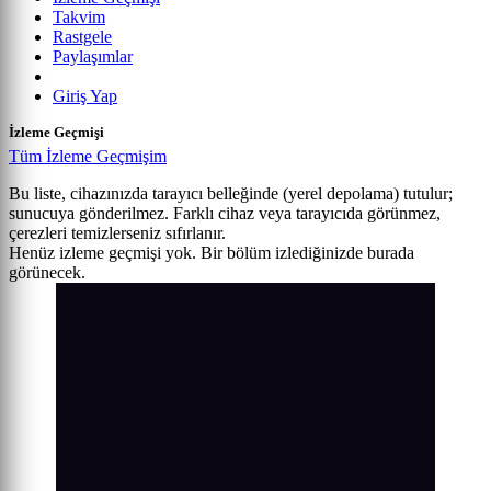
Takvim
Rastgele
Paylaşımlar
Giriş Yap
İzleme Geçmişi
Tüm İzleme Geçmişim
Bu liste, cihazınızda tarayıcı belleğinde (yerel depolama) tutulur;
sunucuya gönderilmez. Farklı cihaz veya tarayıcıda görünmez,
çerezleri temizlerseniz sıfırlanır.
Henüz izleme geçmişi yok. Bir bölüm izlediğinizde burada
görünecek.