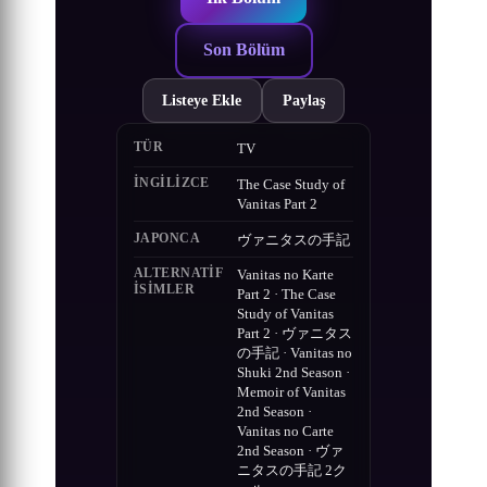
Son Bölüm
Listeye Ekle
Paylaş
TÜR
TV
İNGILIZCE
The Case Study of
Vanitas Part 2
JAPONCA
ヴァニタスの手記
ALTERNATIF
Vanitas no Karte
ISIMLER
Part 2 · The Case
Study of Vanitas
Part 2 · ヴァニタス
の手記 · Vanitas no
Shuki 2nd Season ·
Memoir of Vanitas
2nd Season ·
Vanitas no Carte
2nd Season · ヴァ
ニタスの手記 2ク