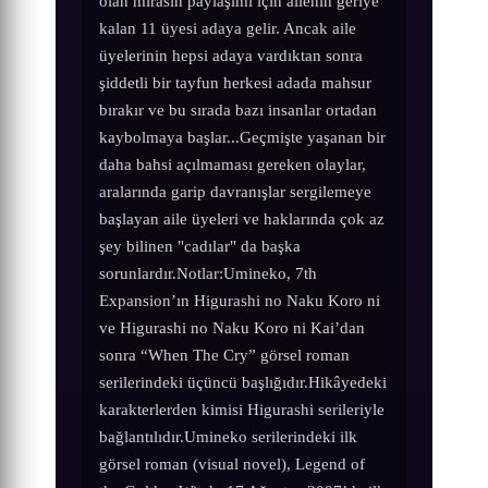
olan mirasın paylaşımı için ailenin geriye
kalan 11 üyesi adaya gelir. Ancak aile
üyelerinin hepsi adaya vardıktan sonra
şiddetli bir tayfun herkesi adada mahsur
bırakır ve bu sırada bazı insanlar ortadan
kaybolmaya başlar...Geçmişte yaşanan bir
daha bahsi açılmaması gereken olaylar,
aralarında garip davranışlar sergilemeye
başlayan aile üyeleri ve haklarında çok az
şey bilinen "cadılar" da başka
sorunlardır.Notlar:Umineko, 7th
Expansion’ın Higurashi no Naku Koro ni
ve Higurashi no Naku Koro ni Kai’dan
sonra “When The Cry” görsel roman
serilerindeki üçüncü başlığıdır.Hikâyedeki
karakterlerden kimisi Higurashi serileriyle
bağlantılıdır.Umineko serilerindeki ilk
görsel roman (visual novel), Legend of