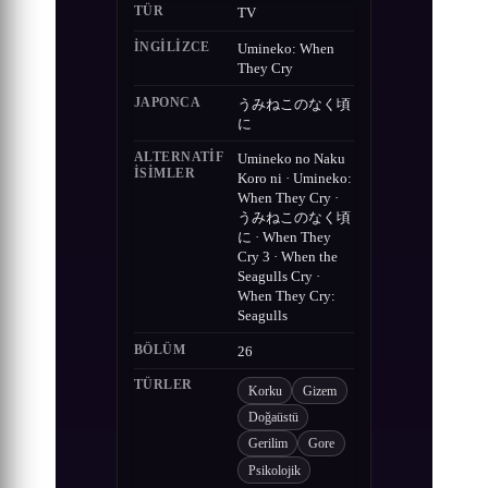
TÜR
TV
İNGILIZCE
Umineko: When
They Cry
JAPONCA
うみねこのなく頃
に
ALTERNATIF
Umineko no Naku
ISIMLER
Koro ni · Umineko:
When They Cry ·
うみねこのなく頃
に · When They
Cry 3 · When the
Seagulls Cry ·
When They Cry:
Seagulls
BÖLÜM
26
TÜRLER
Korku
Gizem
Doğaüstü
Gerilim
Gore
Psikolojik