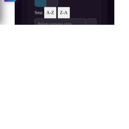
Sıra:
A-Z
Z-A
1
2
3
Umineko no Naku Koro ni 1. Bölüm izle
Umineko no Naku Koro ni 2. Bölüm izle
Umineko no Naku Koro ni 3.
4
5
6
Umineko no Naku Koro ni 4. Bölüm izle
Umineko no Naku Koro ni 5. Bölüm izle
Umineko no Naku Koro ni 6.
7
8
9
Umineko no Naku Koro ni 7. Bölüm izle
Umineko no Naku Koro ni 8. Bölüm izle
Umineko no Naku Koro ni 9.
10
11
12
Umineko no Naku Koro ni 10. Bölüm izle
Umineko no Naku Koro ni 11. Bölüm izl
Umineko no Naku Koro ni 12
13
14
15
Umineko no Naku Koro ni 13. Bölüm izle
Umineko no Naku Koro ni 14. Bölüm iz
Umineko no Naku Koro ni 15
16
17
18
Umineko no Naku Koro ni 16. Bölüm izle
Umineko no Naku Koro ni 17. Bölüm iz
Umineko no Naku Koro ni 18
19
20
21
Umineko no Naku Koro ni 19. Bölüm izle
Umineko no Naku Koro ni 20. Bölüm iz
Umineko no Naku Koro ni 21