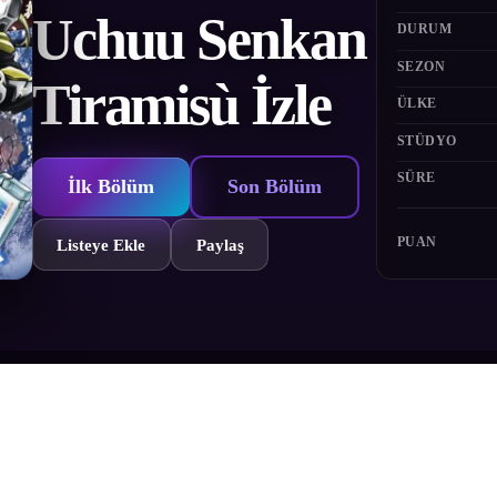
Uchuu Senkan
DURUM
SEZON
Tiramisù İzle
ÜLKE
STÜDYO
SÜRE
İlk Bölüm
Son Bölüm
PUAN
Listeye Ekle
Paylaş
nü uzayın muazzam alanlarına genişletti... Uzay Çağı 0156'da, bir savaş
ı yeni bir uzay savaş gemisi inşa etmeye başlar. Tam savaş başlarken, dah