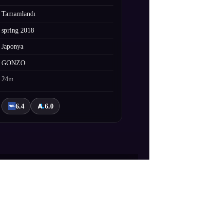
Tamamlandı
spring 2018
Japonya
GONZO
24m
6.4
6.0
 uzaydaki tüm kolonilerin ortasında
i bir pilot Tiramisu'yu insanlığın umut