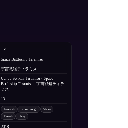
TV
Space Battleship Tiramisu
宇宙戦艦ティラミス
Uchuu Senkan Tiramisù · Space
Battleship Tiramisu · 宇宙戦艦ティラ
ミス
13
Komedi
Bilim Kurgu
Meka
Parodi
Uzay
2018