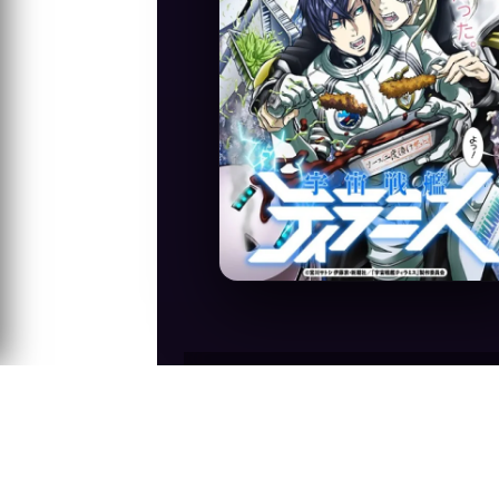
Anime Konusu
İnsan ırkı yaşam alanını ve açgözlülüğü
başlar. Dünyalılar, gizlice Tiramisu adl
ışığı olarak yönetmey...