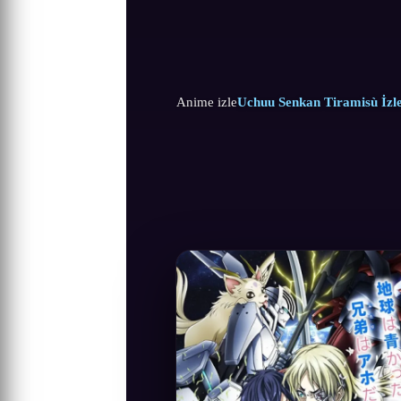
Anime izle
Uchuu Senkan Tiramisù İzl