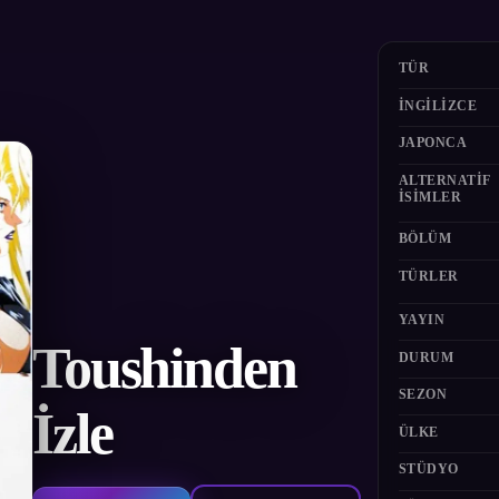
TÜR
İNGILIZCE
JAPONCA
ALTERNATIF
ISIMLER
BÖLÜM
TÜRLER
YAYIN
Toushinden
DURUM
SEZON
İzle
ÜLKE
STÜDYO