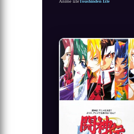
Anime izle
Toushinden İzle