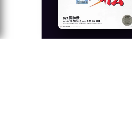
Anime Konusu
Shinjo Eiji ve arkadaşlar Kayin Amoh, S
için karar verİrler, onlar, bazı gizli ge