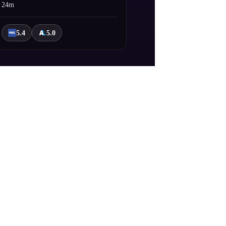
24m
5.4
5.0
ir.Turnuva arkasındaki gerçeği keşfetmek
i oyunu kapalı uyarlanmıştır.