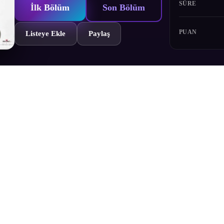
SÜRE
İlk Bölüm
Son Bölüm
PUAN
Listeye Ekle
Paylaş
ofia ve Ellis şüpheli koşullar altında bir mücadele turnuvaya davet edil
çmişleri genelinde yol boyunca mücadele ederler.Toshinden serisinin ikinc
Bölümler
Yorumlar
Fragman
Karakterler